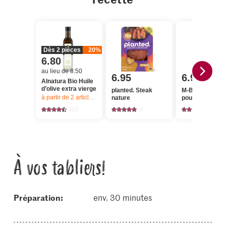
Dès 2 pièces
20%
6.80
au lieu de 8.50
6.95
6.95
Alnatura Bio Huile
d’olive extra vierge
planted. Steak
M-Budget Sauc
à partir de 2
articles,
Offre valable du 6.8 au 12.8.2026, jusqu’à épu
nature
pour rôti
125
9
315
À vos tabliers!
Préparation:
env. 30 minutes