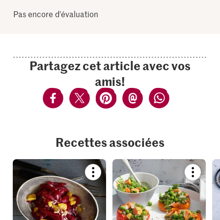
Pas encore d'évaluation
Partagez cet article avec vos
amis!
Recettes associées
Bookmark
Bookmar
recipe
recipe
or
or
add
add
it
it
to
to
your
your