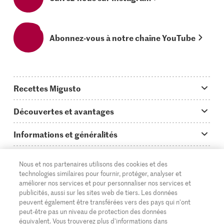
Abonnez-vous à notre chaîne YouTube
Recettes Migusto
App Migusto
Découvertes et avantages
Idées de menus
Trucs & astuces
Informations et généralités
Plats principaux
On en parle...
Questions concernant Migusto
Découvrir
Nous et nos partenaires utilisons des cookies et des
Simple & vite prêt
Tutoriels
Cuisiner avec Migusto
Supermarché
technologies similaires pour fournir, protéger, analyser et
améliorer nos services et pour personnaliser nos services et
Apéritif
FR
Glossaire des ingrédients
DE
IT
Service clientèle & contact
publicités, aussi sur les sites web de tiers. Les données
Migros Online
peuvent également être transférées vers des pays qui n'ont
Préparations au four
Login Migusto
peut-être pas un niveau de protection des données
Publicité
À propos de Migros
équivalent. Vous trouverez plus d'informations dans