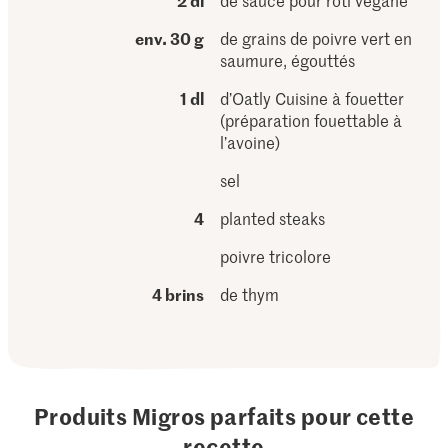
2 dl
de sauce pour rôti végane
env. 30 g
de grains de poivre vert en
saumure, égouttés
1 dl
d’Oatly Cuisine à fouetter
(préparation fouettable à
l’avoine)
sel
4
planted steaks
poivre tricolore
4 brins
de thym
Produits Migros parfaits pour cette
recette