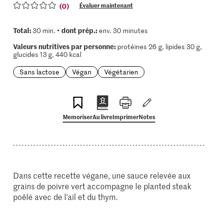
(0)
Évaluer maintenant
Total:
dont prép.:
30 min. •
env. 30 minutes
Valeurs nutritives par personne:
protéines 26 g, lipides 30 g,
glucides 13 g, 440 kcal
Sans lactose
Végan
Végétarien
Memoriser
Au livre
Imprimer
Notes
Dans cette recette végane, une sauce relevée aux
grains de poivre vert accompagne le planted steak
poêlé avec de l'ail et du thym.