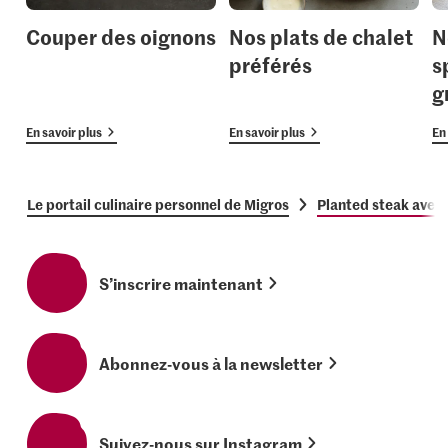
Couper des oignons
Nos plats de chalet
N
préférés
s
g
En savoir plus
En savoir plus
En 
Le portail culinaire personnel de Migros
Planted steak avec 
S’inscrire maintenant
Abonnez-vous à la newsletter
Suivez-nous sur Instagram