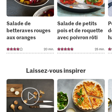
collections.
collection
Salade de
Salade de petits
P
betteraves rouges
pois et de roquette
d
aux oranges
avec poivron rôti
h
20 min.
25 min.
Laissez-vous inspirer