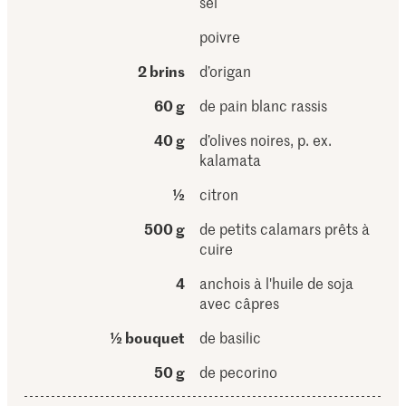
sel
poivre
2 brins
d’origan
60 g
de pain blanc rassis
40 g
d’olives noires, p. ex.
kalamata
½
citron
500 g
de petits calamars prêts à
cuire
4
anchois à l'huile de soja
avec câpres
½ bouquet
de basilic
50 g
de pecorino