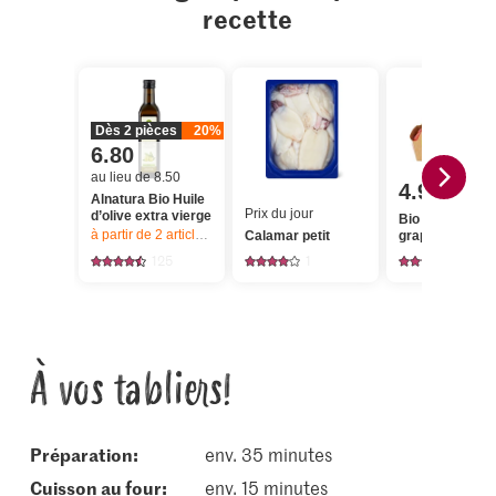
recette
Dès 2 pièces
20%
6.80
au lieu de 8.50
4.95
Alnatura Bio Huile
Prix du jour
d’olive extra vierge
Bio Tomates en
à partir de 2
articles,
Offre valable du 6.8 au 12.8.2026, jusqu’à épu
Calamar petit
grappes
125
1
186
À vos tabliers!
Préparation:
env. 35 minutes
cuisson au four:
env. 15 minutes