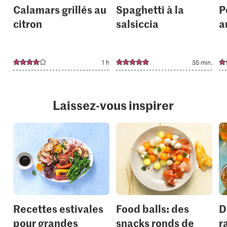
Calamars grillés au
Spaghetti à la
P
citron
salsiccia
a
1 h
35 min.
Laissez-vous inspirer
Recettes estivales
Food balls: des
D
pour grandes
snacks ronds de
r