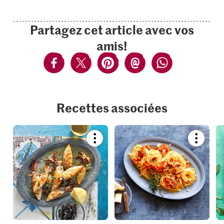
Partagez cet article avec vos
amis!
Recettes associées
Bookmark
Bookmar
recipe
recipe
or
or
add
add
it
it
to
to
your
your
collections.
collection