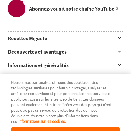
Abonnez-vous à notre chaîne YouTube
Recettes Migusto
App Migusto
Découvertes et avantages
Idées de menus
Trucs & astuces
Informations et généralités
Plats principaux
On en parle...
Questions concernant Migusto
Découvrir
Nous et nos partenaires utilisons des cookies et des
Simple & vite prêt
Tutoriels
Cuisiner avec Migusto
Supermarché
technologies similaires pour fournir, protéger, analyser et
améliorer nos services et pour personnaliser nos services et
Apéritif
FR
Glossaire des ingrédients
DE
IT
Service clientèle & contact
publicités, aussi sur les sites web de tiers. Les données
Migros Online
peuvent également être transférées vers des pays qui n'ont
Préparations au four
Login Migusto
peut-être pas un niveau de protection des données
Publicité
À propos de Migros
équivalent. Vous trouverez plus d'informations dans
Enfants & famille
nos
informations sur les cookies.
Magazine Migusto
Impressum
Magasins
© 2026 La Fédération des coopératives Migros