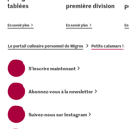
tablées
première division
p
En savoir plus
En savoir plus
En 
Le portail culinaire personnel de Migros
Petits calamars far
S’inscrire maintenant
Abonnez-vous à la newsletter
Suivez-nous sur Instagram