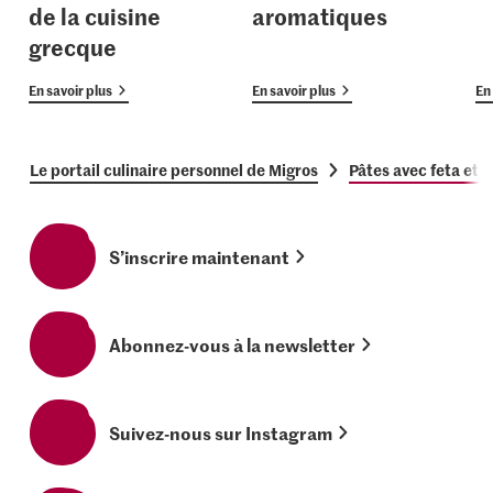
de la cuisine
aromatiques
grecque
En savoir plus
En savoir plus
En 
Le portail culinaire personnel de Migros
Pâtes avec feta et 
S’inscrire maintenant
Abonnez-vous à la newsletter
Suivez-nous sur Instagram