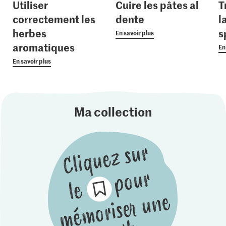
Utiliser
Cuire les pâtes al
T
correctement les
dente
l
herbes
s
En savoir plus
aromatiques
En
En savoir plus
Ma collection