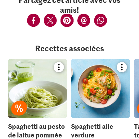
amis!
Recettes associées
Bookmark
Bookmar
recipe
recipe
or
or
add
add
it
it
to
to
your
your
collections.
collection
Spaghetti au pesto
Spaghetti alle
T
de laitue pommée
verdure
t