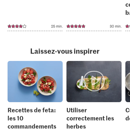
c
b
25 min.
30 min.
Laissez-vous inspirer
Recettes de feta:
Utiliser
C
les 10
correctement les
d
commandements
herbes