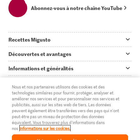
Abonnez-vous à notre chaîne YouTube
Recettes Migusto
App Migusto
Découvertes et avantages
Idées de menus
Trucs & astuces
Informations et généralités
Plats principaux
On en parle...
Questions concernant Migusto
Découvrir
Nous et nos partenaires utilisons des cookies et des
Simple & vite prêt
Tutoriels
Cuisiner avec Migusto
Supermarché
technologies similaires pour fournir, protéger, analyser et
améliorer nos services et pour personnaliser nos services et
Apéritif
FR
Glossaire des ingrédients
DE
IT
Service clientèle & contact
publicités, aussi sur les sites web de tiers. Les données
Migros Online
peuvent également être transférées vers des pays qui n'ont
Préparations au four
Login Migusto
peut-être pas un niveau de protection des données
Publicité
À propos de Migros
équivalent. Vous trouverez plus d'informations dans
Enfants & famille
nos
informations sur les cookies.
Magazine Migusto
Impressum
Magasins
© 2026 La Fédération des coopératives Migros