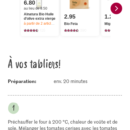
6.80
au lieu de 8.50
Alnatura Bio Huile
2.95
1.20
d’olive extra vierge
à partir de 2
articles,
Offre valable du 6.8 au 12.8.2026, jusqu’à épu
Bio Feta
Migros Spaghet
125
390
853
À vos tabliers!
Préparation:
env. 20 minutes
Préchauffer le four à 200 °C, chaleur de voûte et de
sole. Mélanger les tomates cerises avec les tomates