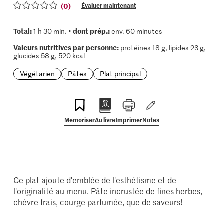
(0)
Évaluer maintenant
Total:
dont prép.:
1 h 30 min. •
env. 60 minutes
Valeurs nutritives par personne:
protéines 18 g, lipides 23 g,
glucides 58 g, 520 kcal
Végétarien
Pâtes
Plat principal
Memoriser
Au livre
Imprimer
Notes
Ce plat ajoute d'emblée de l'esthétisme et de
l'originalité au menu. Pâte incrustée de fines herbes,
chèvre frais, courge parfumée, que de saveurs!