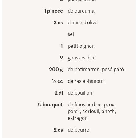
1 pincée
de curcuma
3 cs
d'huile d'olive
sel
1
petit oignon
2
gousses d'ail
200 g
de potimarron, pesé paré
½ cc
de ras el-hanout
2 dl
de bouillon
½ bouquet
de fines herbes, p. ex.
persil, cerfeuil, aneth,
estragon
2 cs
de beurre