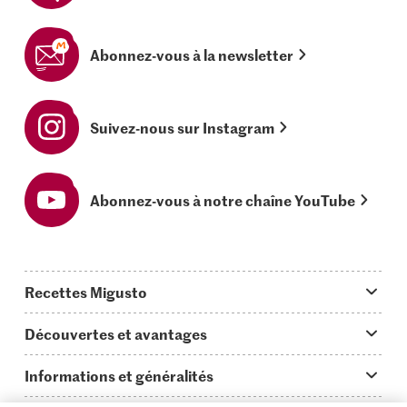
Abonnez-vous à la newsletter
Suivez-nous sur Instagram
Abonnez-vous à notre chaîne YouTube
Recettes Migusto
App Migusto
Découvertes et avantages
Idées de menus
Trucs & astuces
Informations et généralités
Plats principaux
On en parle...
Questions concernant Migusto