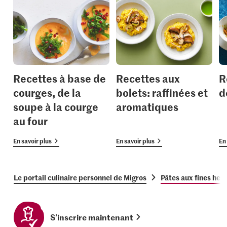
Recettes à base de
Recettes aux
R
courges, de la
bolets: raffinées et
d
soupe à la courge
aromatiques
au four
En savoir plus
En savoir plus
En 
Le portail culinaire personnel de Migros
Pâtes aux fines he
S’inscrire maintenant