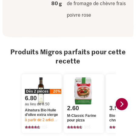
80 g
de fromage de chèvre frais
poivre rose
Produits Migros parfaits pour cette
recette
Dès 2 pièces
20%
6.80
au lieu de 8.50
2.60
3.50
Alnatura Bio Huile
d’olive extra vierge
M-Classic Farine
Bio Farine pour
à partir de 2
articles,
Offre valable du 6.8 au 12.8.2026, jusqu’à épu
pour pizza
chnöpfli
125
305
179