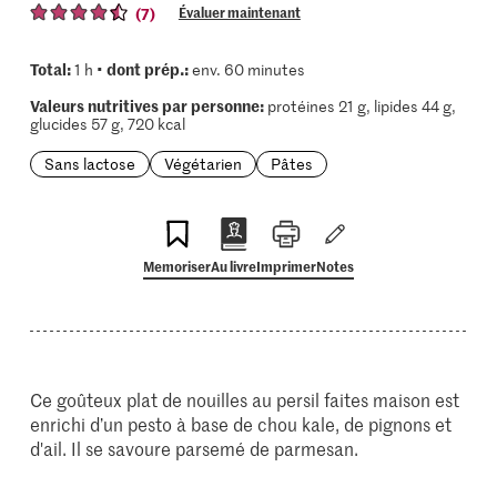
(7)
Évaluer maintenant
Total:
dont prép.:
1 h •
env. 60 minutes
Valeurs nutritives par personne:
protéines 21 g, lipides 44 g,
glucides 57 g, 720 kcal
Sans lactose
Végétarien
Pâtes
Memoriser
Au livre
Imprimer
Notes
Ce goûteux plat de nouilles au persil faites maison est
enrichi d’un pesto à base de chou kale, de pignons et
d'ail. Il se savoure parsemé de parmesan.