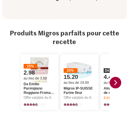
Produits Migros parfaits pour cette
recette
15%
20%
Dès 2 pièces
2.98
15.20
4.40
au lieu de 3.50
au lieu de 19.00
au lieu de 5.50
Da Emilio
Parmigiano
Migros IP-SUISSE
Alnatura Bio Hu
Reggiano Fromage
Farine fleur
de colza vierg
râpé
Offre valable du 6.8 au 12.8.2026, jusqu’à épuisement du stock.
Offre valable du 6.8 au 12.8.2026, jusqu’à épuisement du stock.
à partir de 2
articl
189
5
77