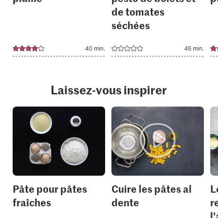
de tomates
séchées
40 min.
45 min.
Laissez-vous inspirer
Pâte pour pâtes
Cuire les pâtes al
L
fraîches
dente
r
l