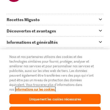
Recettes Migusto
App Migusto
Découvertes et avantages
Idées de menus
Trucs & astuces
Informations et généralités
Plats principaux
On en parle...
Questions concernant Migusto
Découvrir
Nous et nos partenaires utilisons des cookies et des
Simple & vite prêt
Tutoriels
Cuisiner avec Migusto
Supermarché
technologies similaires pour fournir, protéger, analyser et
améliorer nos services et pour personnaliser nos services et
Apéritif
FR
Glossaire des ingrédients
DE
IT
Service clientèle & contact
publicités, aussi sur les sites web de tiers. Les données
Migros Online
peuvent également être transférées vers des pays qui n'ont
Préparations au four
Login Migusto
peut-être pas un niveau de protection des données
Publicité
À propos de Migros
équivalent. Vous trouverez plus d'informations dans
Enfants & famille
nos
informations sur les cookies.
Magazine Migusto
Impressum
Magasins
© 2026 La Fédération des coopératives Migros
Uniquement les cookies nécessaires
Toutes les recettes
Concours
Mentions légales
Cumulus