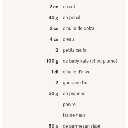
2 cc
de sel
40 g
de persil
2 cs
d'huile de colza
4 cs
d'eau
2
petits œufs
100 g
de baby kale (chou plume)
1 dl
d'huile d'olive
2
gousses d'ail
50 g
de pignons
poivre
farine fleur
50 g
de parmesan râpé