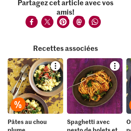
Partagez cet article avec vos
amis!
Recettes associées
Bookmark
Bookmar
recipe
recipe
or
or
add
add
it
it
to
to
your
your
collections.
collection
Pâtes au chou
Spaghetti avec
O
plume
pesto de bolets et
p