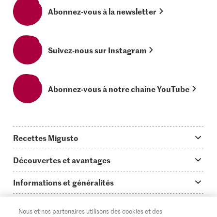
Abonnez-vous à la newsletter
Suivez-nous sur Instagram
Abonnez-vous à notre chaîne YouTube
Recettes Migusto
App Migusto
Découvertes et avantages
Idées de menus
Trucs & astuces
Informations et généralités
Plats principaux
On en parle...
Questions concernant Migusto
Découvrir
Nous et nos partenaires utilisons des cookies et des
Simple & vite prêt
Tutoriels