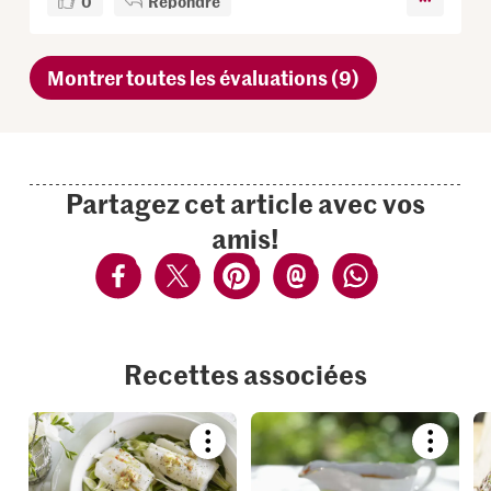
0
Répondre
Montrer toutes les évaluations (9)
Partagez cet article avec vos
amis!
Recettes associées
Bookmark
Bookmar
recipe
recipe
or
or