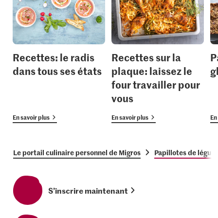
Recettes: le radis
Recettes sur la
P
dans tous ses états
plaque: laissez le
g
four travailler pour
vous
En savoir plus
En savoir plus
En 
Le portail culinaire personnel de Migros
Papillotes de légum
S’inscrire maintenant