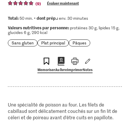
(9)
Évaluer maintenant
Total:
dont prép.:
50 min. •
env. 30 minutes
Valeurs nutritives par personne:
protéines 30 g, lipides 15 g,
glucides 6 g, 290 kcal
Sans gluten
Plat principal
Pâques
Memoriser
Au livre
Imprimer
Notes
Une spécialité de poisson au four. Les filets de
cabillaud sont délicatement couchés sur un fin lit de
céleri et de poireau avant d'être cuits en papillote.