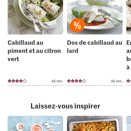
add
add
it
it
to
to
your
your
collections.
collection
Cabillaud au
Dos de cabillaud au
E
piment et au citron
lard
a
vert
b
à
45 min.
35 min.
Laissez-vous inspirer