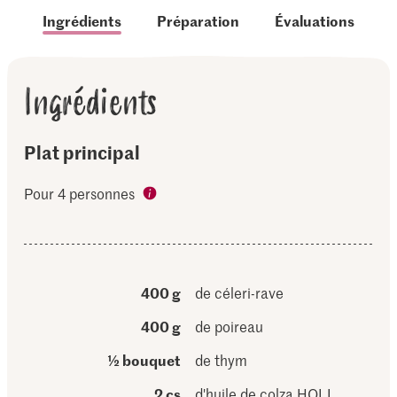
Ingrédients
Préparation
Évaluations
Ingrédients
Plat principal
Pour 4 personnes
400 g
de céleri-rave
400 g
de poireau
½ bouquet
de thym
2 cs
d'huile de colza HOLL