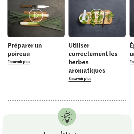
Préparer un
Utiliser
É
poireau
correctement les
u
herbes
En savoir plus
En
aromatiques
En savoir plus