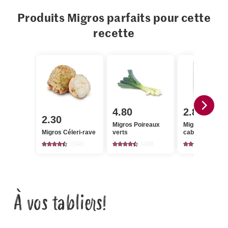
Produits Migros parfaits pour cette
recette
4.80
2.80
2.30
Migros Poireaux
Migros Filet de
Migros Céleri-rave
verts
cabillaud
1040
1436
81
À vos tabliers!