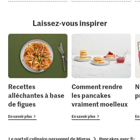
Laissez-vous inspirer
Recettes
Comment rendre
N
alléchantes à base
les pancakes
p
de figues
vraiment moelleux
En savoir plus
En savoir plus
En 
Le portail culinaire personnel de Migros
Pancakes avec figu