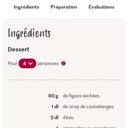
Ingrédients
Préparation
Évaluations
Ingrédients
Dessert
Pour
4
personnes
80 g
de figues séchées
1 dl
de sirop de canneberges
2 dl
d’eau