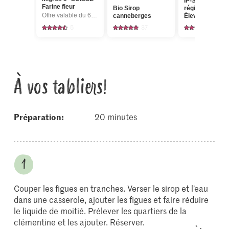
IP-SUISSE De l
Farine fleur
Bio Sirop
région Œufs
Offre valable du 6.8 au 12.8.2026, jusqu’à épuisement du stock.
canneberges
Élevage en plei
air
5
37
750
À vos tabliers!
Préparation:
20 minutes
Couper les figues en tranches. Verser le sirop et l’eau
dans une casserole, ajouter les figues et faire réduire
le liquide de moitié. Prélever les quartiers de la
clémentine et les ajouter. Réserver.