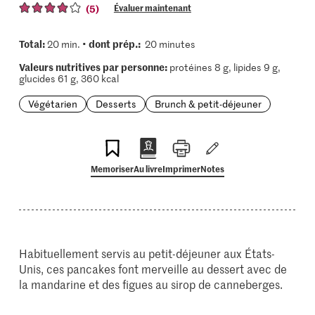
(5)
Évaluer maintenant
Total:
dont prép.:
20 min. •
20 minutes
Valeurs nutritives par personne:
protéines 8 g, lipides 9 g,
glucides 61 g, 360 kcal
Végétarien
Desserts
Brunch & petit-déjeuner
Memoriser
Au livre
Imprimer
Notes
Habituellement servis au petit-déjeuner aux États-
Unis, ces pancakes font merveille au dessert avec de
la mandarine et des figues au sirop de canneberges.