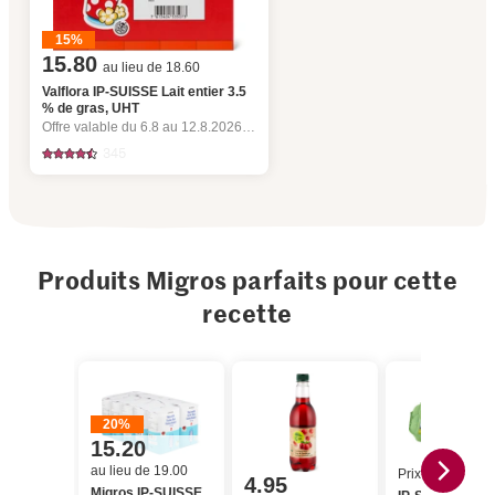
15%
15.80
au lieu de 18.60
Valflora IP-SUISSE Lait entier 3.5
% de gras, UHT
Offre valable du 6.8 au 12.8.2026, jusqu’à épuisement du stock.
345
Produits Migros parfaits pour cette
recette
20%
15.20
au lieu de 19.00
Prix du jour
4.95
Migros IP-SUISSE