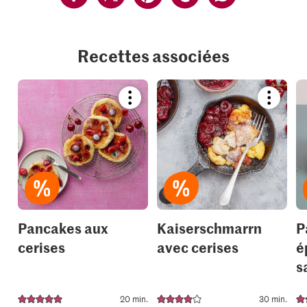
Recettes associées
Bookmark
Bookmar
recipe
recipe
or
or
add
add
it
it
to
to
your
your
collections.
collection
Pancakes aux
Kaiserschmarrn
P
cerises
avec cerises
é
s
20 min.
30 min.