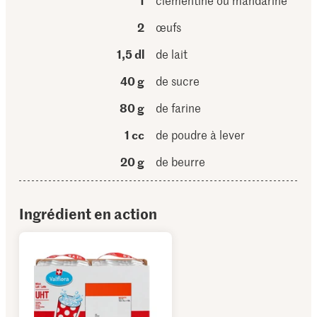
1
clémentine ou mandarine
2
œufs
1,5 dl
de lait
40 g
de sucre
80 g
de farine
1 cc
de poudre à lever
20 g
de beurre
Ingrédient en action