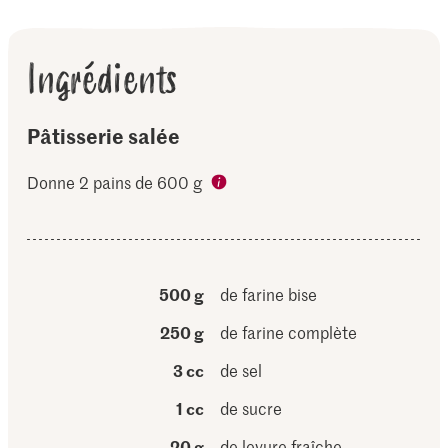
Ingrédients
Pâtisserie salée
Donne 2 pains de 600 g
500 g
de farine bise
250 g
de farine complète
3 cc
de sel
1 cc
de sucre
20 g
de levure fraîche