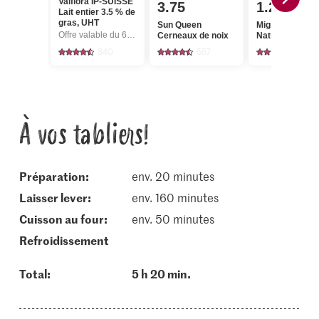
Valflora IP-SUISSE
3.75
1.20
Lait entier 3.5 % de
gras, UHT
Sun Queen
Migros Babeur
Offre valable du 6.8 au 12.8.2026, jusqu’à épuisement du stock.
Cerneaux de noix
Nature
340
557
273
À vos tabliers!
Préparation:
env. 20 minutes
laisser lever:
env. 160 minutes
cuisson au four:
env. 50 minutes
refroidissement
Total:
5 h 20 min.