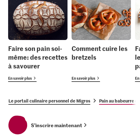
Faire son pain soi-
Comment cuire les
F
même: des recettes
bretzels
l
à savourer
p
En savoir plus
En savoir plus
En 
Le portail culinaire personnel de Migros
Pain au babeurre et
S’inscrire maintenant