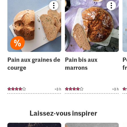
Bookmark
Bookmar
recipe
recipe
or
or
add
add
it
it
to
to
your
your
collections.
collection
Pain aux graines de
Pain bis aux
P
courge
marrons
f
>3 h
>3 h
Laissez-vous inspirer