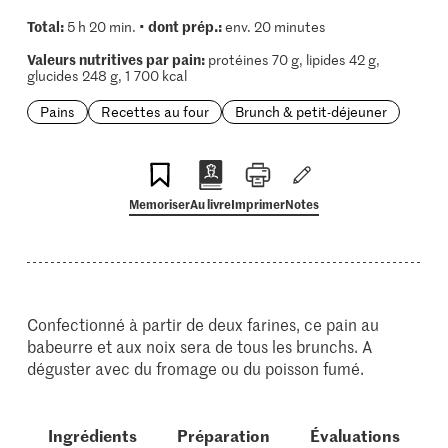
Total:
dont prép.:
5 h 20 min. •
env. 20 minutes
Valeurs nutritives par pain:
protéines 70 g, lipides 42 g,
glucides 248 g, 1 700 kcal
Pains
Recettes au four
Brunch & petit-déjeuner
Memoriser
Au livre
Imprimer
Notes
Confectionné à partir de deux farines, ce pain au
babeurre et aux noix sera de tous les brunchs. A
déguster avec du fromage ou du poisson fumé.
Ingrédients
Préparation
Évaluations