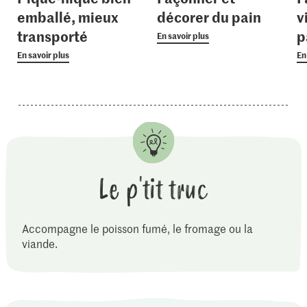
emballé, mieux
décorer du pain
v
transporté
p
En savoir plus
En savoir plus
En
Le p'tit truc
Accompagne le poisson fumé, le fromage ou la
viande.