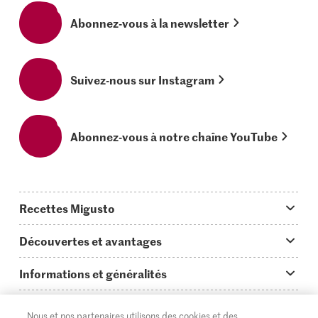
Abonnez-vous à la newsletter
Suivez-nous sur Instagram
Abonnez-vous à notre chaîne YouTube
Recettes Migusto
App Migusto
Découvertes et avantages
Idées de menus
Trucs & astuces
Informations et généralités
Plats principaux
On en parle...
Questions concernant Migusto
Découvrir
Nous et nos partenaires utilisons des cookies et des