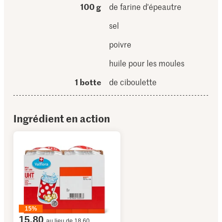
100 g
de farine d'épeautre
sel
poivre
huile pour les moules
1 botte
de ciboulette
Ingrédient en action
15%
15.80
au lieu de 18.60