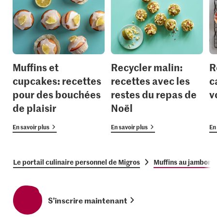
Muffins et
Recycler malin:
R
cupcakes: recettes
recettes avec les
c
pour des bouchées
restes du repas de
v
de plaisir
Noël
En savoir plus
En savoir plus
En 
Le portail culinaire personnel de Migros
Muffins au jambon
S’inscrire maintenant