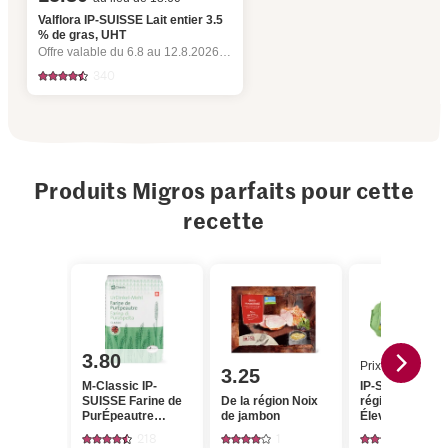
Valflora IP-SUISSE Lait entier 3.5
% de gras, UHT
Offre valable du 6.8 au 12.8.2026, jusqu’à épuisement du stock.
340
Produits Migros parfaits pour cette
recette
3.80
Prix du jour
3.25
M-Classic IP-
IP-SUISSE De l
SUISSE Farine de
De la région Noix
région Œufs
PurÉpeautre
de jambon
Élevage en plei
Classic
air
218
1
743