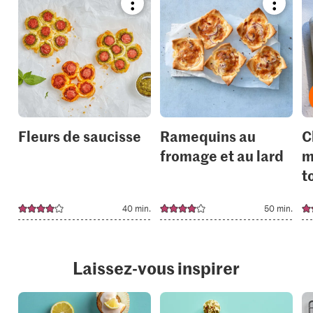
Bookmark
Bookmar
recipe
recipe
or
or
add
add
it
it
to
to
your
your
collections.
collection
Fleurs de saucisse
Ramequins au
C
fromage et au lard
m
t
40 min.
50 min.
Laissez-vous inspirer