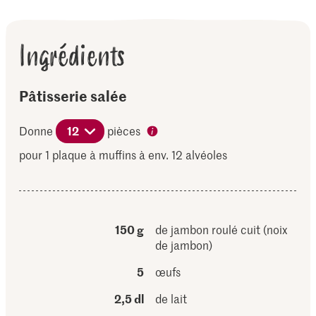
Ingrédients
Pâtisserie salée
Donne
12
pièces
pour 1 plaque à muffins à env. 12 alvéoles
150 g
de jambon roulé cuit (noix
de jambon)
5
œufs
2,5 dl
de lait