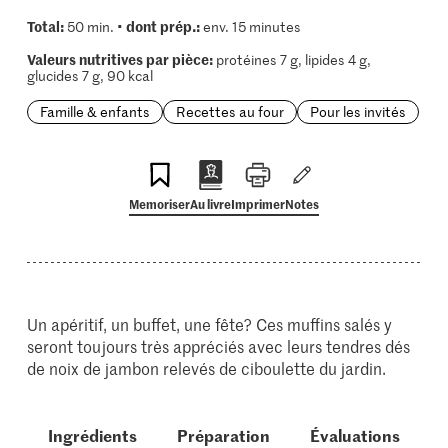
Total:
dont prép.:
50 min. •
env. 15 minutes
Valeurs nutritives par pièce:
protéines 7 g, lipides 4 g,
glucides 7 g, 90 kcal
Famille & enfants
Recettes au four
Pour les invités
Memoriser
Au livre
Imprimer
Notes
Un apéritif, un buffet, une fête? Ces muffins salés y
seront toujours très appréciés avec leurs tendres dés
de noix de jambon relevés de ciboulette du jardin.
Ingrédients
Préparation
Évaluations