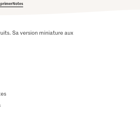
primer
Notes
its. Sa version miniature aux
tes
s