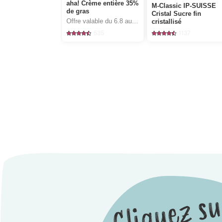
aha! Crème entière 35%
M-Classic IP-SUISSE
de gras
Cristal Sucre fin
Offre valable du 6.8 au 12.8.2026, jusqu’à épuisement du stock.
cristallisé
535
1137