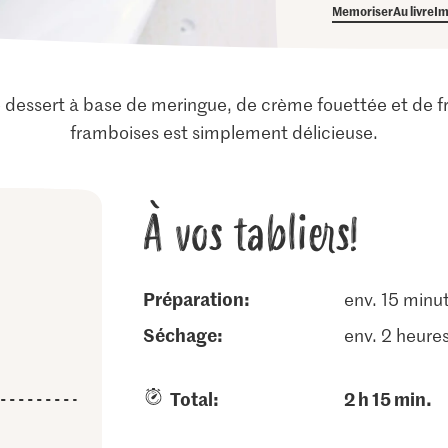
Memoriser
Au livre
Im
 dessert à base de meringue, de crème fouettée et de fru
framboises est simplement délicieuse.
À vos tabliers!
Préparation:
env. 15 minu
séchage:
env. 2 heure
Total:
2 h 15 min.