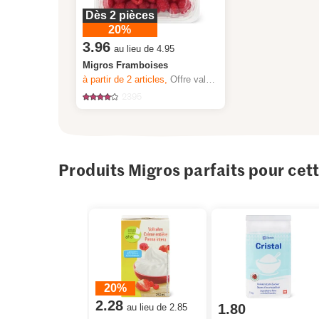
Dès 2 pièces
20%
3.96
au lieu de 4.95
Migros Framboises
à partir de 2
articles,
Offre valable du 6.8 au 12.8.2026, jusqu’à épuisement du stock.
2395
Produits Migros parfaits pour cet
20%
2.28
1.80
au lieu de 2.85