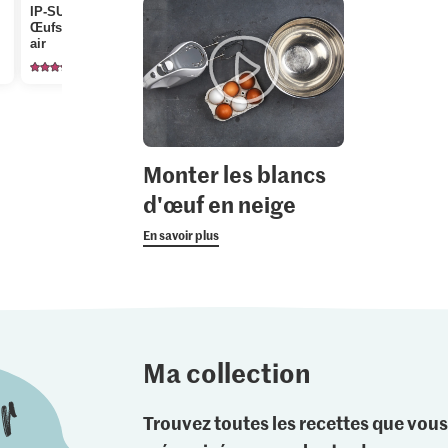
2.20
IP-SUISSE De la région
Œufs Élevage en plein
Patissier Amidon de
air
maïs
743
383
Monter les blancs
d'œuf en neige
En savoir plus
Ma collection
Trouvez toutes les recettes que vous