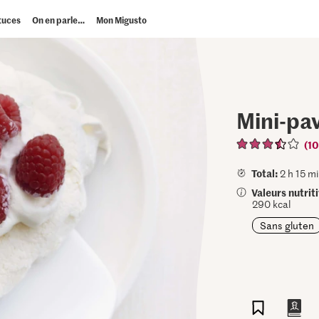
tuces
On en parle…
Mon Migusto
Mini-pa
(10
Total:
2 h 15 mi
Valeurs nutrit
290 kcal
Sans gluten