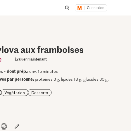
Connexion
Lancer une recherche
vlova aux framboises
)
Évaluer maintenant
dont prép.:
n. •
env. 15 minutes
ives par personne:
protéines 3 g, lipides 18 g, glucides 30 g,
Végétarien
Desserts