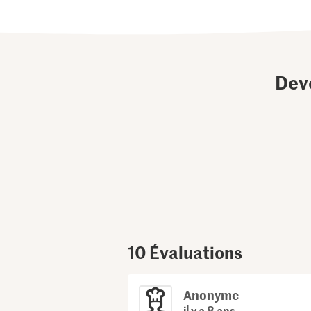
Dev
10
Évaluations
Anonyme
il y a 8 ans