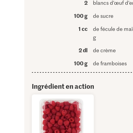
2
blancs d’œuf d’e
100 g
de sucre
1 cc
de fécule de maï
g
2 dl
de crème
100 g
de framboises
Ingrédient en action