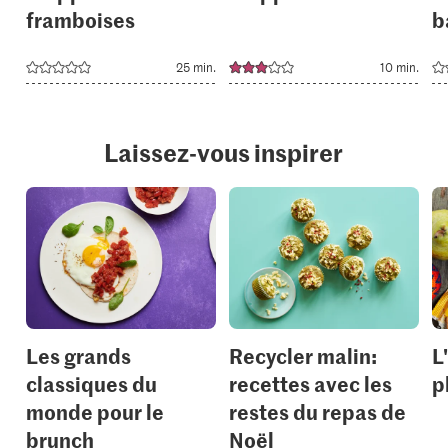
framboises
b
25 min.
10 min.
Laissez-vous inspirer
Les grands
Recycler malin:
L
classiques du
recettes avec les
p
monde pour le
restes du repas de
brunch
Noël