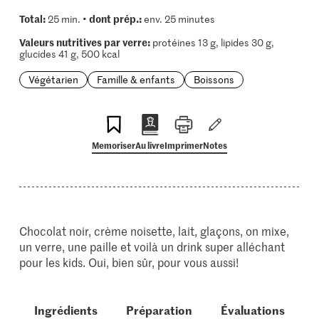
Total:
dont prép.:
25 min. •
env. 25 minutes
Valeurs nutritives par verre:
protéines 13 g, lipides 30 g,
glucides 41 g, 500 kcal
Végétarien
Famille & enfants
Boissons
Memoriser
Au livre
Imprimer
Notes
Chocolat noir, crème noisette, lait, glaçons, on mixe,
un verre, une paille et voilà un drink super alléchant
pour les kids. Oui, bien sûr, pour vous aussi!
Ingrédients
Préparation
Évaluations