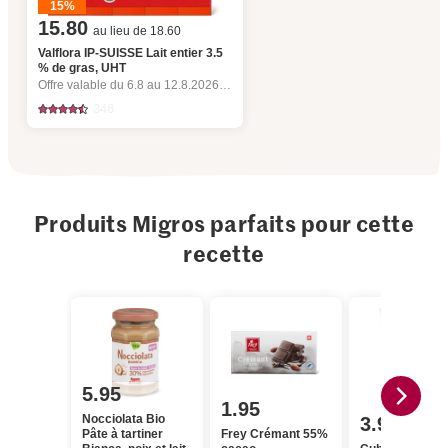
15%
15.80
au lieu de 18.60
Valflora IP-SUISSE Lait entier 3.5
% de gras, UHT
Offre valable du 6.8 au 12.8.2026, jusqu’à épuisement du stock.
346
Produits Migros parfaits pour cette
recette
5.95
1.95
Nocciolata Bio
3.90
Pâte à tartiner
Frey Crémant 55%