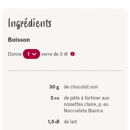
Ingrédients
Boisson
Donne
1
verre de 3 dl
30 g
de chocolat noir
2 cs
de pâte à tartiner aux
noisettes claire, p. ex.
Noccialata Bianca
1,5 dl
de lait