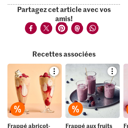
Partagez cet article avec vos
amis!
Recettes associées
Bookmark
Bookmar
recipe
recipe
or
or
add
add
it
it
to
to
your
your
collections.
collection
Frappé abricot-
Frappé aux fruits
F