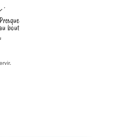
Presque
au bout
Bigarreaux
rvir.