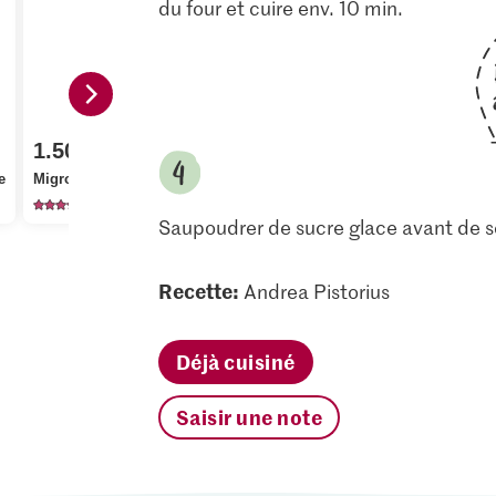
du four et cuire env. 10 min.
3.95
1.85
1.50
Patissier Pistaches
Sun Queen 
e
Migros Sucre glace
concassées
dénoyautés
657
103
59
Saupoudrer de sucre glace avant de se
Recette:
Andrea Pistorius
Déjà cuisiné
Saisir une note