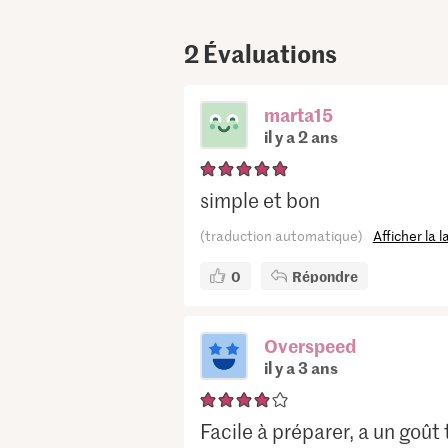
2
Évaluations
marta15
il y a 2 ans
simple et bon
(traduction automatique)
Afficher la 
0
Répondre
Overspeed
il y a 3 ans
Facile à préparer, a un goût tr