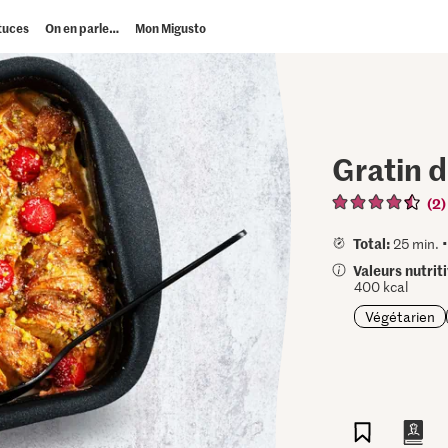
tuces
On en parle…
Mon Migusto
Gratin d
(2)
Total:
25 min. 
Valeurs nutrit
400 kcal
Végétarien