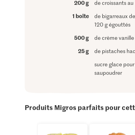
200 g
de croissants au
1 boîte
de bigarreaux de
120 g égouttés
500 g
de crème vanille
25 g
de pistaches ha
sucre glace pour
saupoudrer
Produits Migros parfaits pour cet