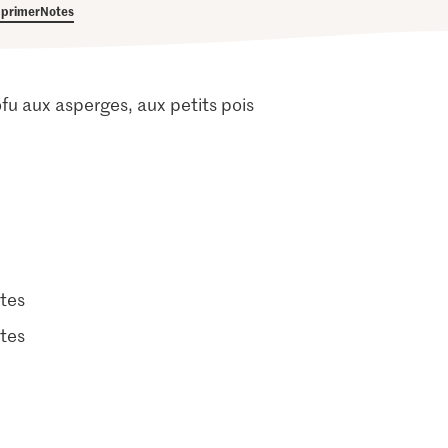
primer
Notes
tofu aux asperges, aux petits pois
tes
tes