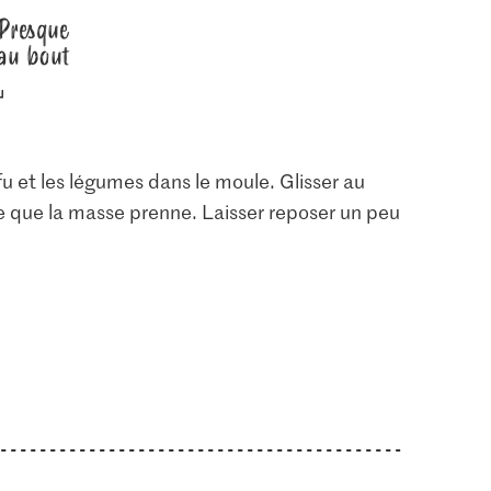
Presque
au bout
u et les légumes dans le moule. Glisser au
ce que la masse prenne. Laisser reposer un peu
1.05
2.20
io Flocons
Jura Sel Sel iodé et