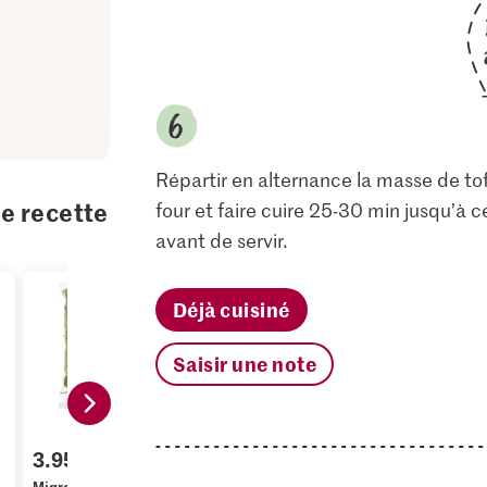
Répartir en alternance la masse de tof
te recette
four et faire cuire 25-30 min jusqu’à 
avant de servir.
Déjà cuisiné
Saisir une note
4.80
3.95
3.95
Alnatura B