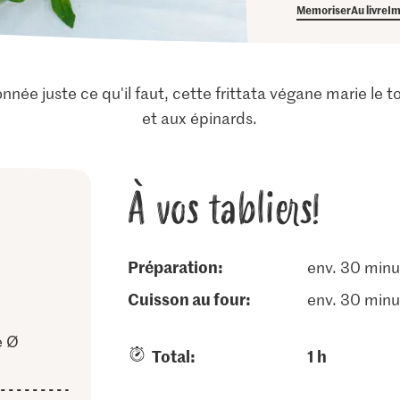
Memoriser
Au livre
Im
onnée juste ce qu'il faut, cette frittata végane marie le 
et aux épinards.
À vos tabliers!
Préparation:
env. 30 minu
cuisson au four:
env. 30 minu
e Ø
Total:
1 h