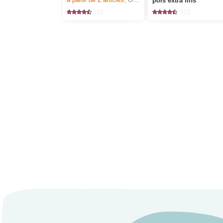
pois extra fins
125
322