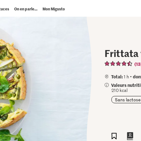
tuces
On en parle…
Mon Migusto
Frittat
(13
Total:
don
1 h •
Valeurs nutrit
210 kcal
Sans lactose