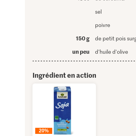
sel
poivre
150 g
de petit pois sur
un peu
d'huile d'olive
Ingrédient en action
20%