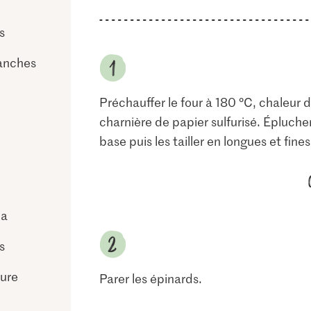
s
ranches
Préchauffer le four à 180 °C, chaleur 
charnière de papier sulfurisé. Éplucher
base puis les tailler en longues et fines
ja
s
vure
Parer les épinards.