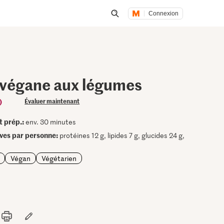
Connexion
Lancer une recherche
a végane aux légumes
)
Évaluer maintenant
t prép.:
env. 30 minutes
ives par personne:
protéines 12 g, lipides 7 g, glucides 24 g,
Végan
Végétarien