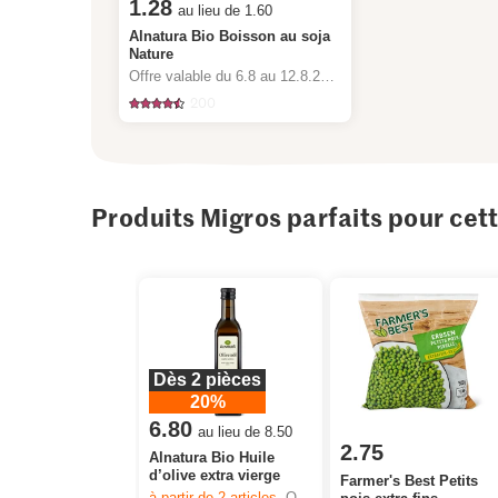
1.28
au lieu de 1.60
Alnatura Bio Boisson au soja
Nature
Offre valable du 6.8 au 12.8.2026, jusqu’à épuisement du stock.
200
Produits Migros parfaits pour cet
Dès 2 pièces
20%
6.80
au lieu de 8.50
2.75
Alnatura Bio Huile
d’olive extra vierge
Farmer's Best Petits
à partir de 2
articles,
Offre valable du 6.8 au 12.8.2026, jusqu’à épuisement du stock.