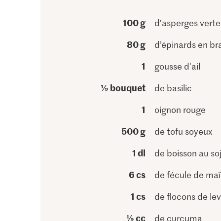
100 g
d’asperges verte
80 g
d’épinards en b
1
gousse d'ail
½ bouquet
de basilic
1
oignon rouge
500 g
de tofu soyeux
1 dl
de boisson au so
6 cs
de fécule de maï
1 cs
de flocons de le
½ cc
de curcuma