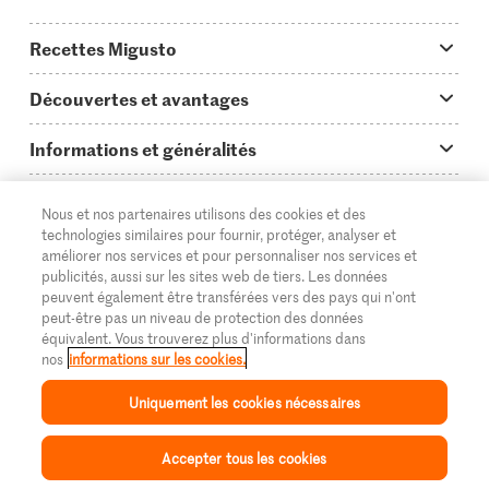
Recettes Migusto
App Migusto
Découvertes et avantages
Idées de menus
Trucs & astuces
Informations et généralités
Plats principaux
On en parle...
Questions concernant Migusto
Découvrir
Nous et nos partenaires utilisons des cookies et des
Simple & vite prêt
Tutoriels
Cuisiner avec Migusto
Supermarché
technologies similaires pour fournir, protéger, analyser et
améliorer nos services et pour personnaliser nos services et
Apéritif
FR
Glossaire des ingrédients
DE
IT
Service clientèle & contact
publicités, aussi sur les sites web de tiers. Les données
Migros Online
peuvent également être transférées vers des pays qui n'ont
Préparations au four
Login Migusto
peut-être pas un niveau de protection des données
Publicité
À propos de Migros
équivalent. Vous trouverez plus d'informations dans
Enfants & famille
nos
informations sur les cookies.
Magazine Migusto
Impressum
Magasins
© 2026 La Fédération des coopératives Migros
Uniquement les cookies nécessaires
Toutes les recettes
Concours
Mentions légales
Cumulus
Accepter tous les cookies
Protection des données
Migros Magazine
Inspiration
Collection
Recettes
Mon Migusto
Menu