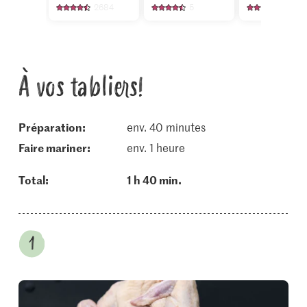
2684
5
125
À vos tabliers!
Préparation:
env. 40 minutes
faire mariner:
env. 1 heure
Total:
1 h 40 min.