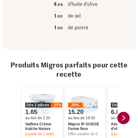
4 cs
d'huile d'olive
1 cc
de sel
1 cc
de poivre
Produits Migros parfaits pour cette
recette
Dès 2 pièces
25%
20%
Dès 2 pièces
1.65
15.20
6.80
au lieu de 2.20
au lieu de 19.00
au lieu de 8.50
Valflora Crème
Migros IP-SUISSE
Alnatura Bio Hu
fraîche Nature
Farine fleur
d’olive extra vi
à partir de 2
articles,
Offre valable du 6.8 au 12.8.2026, jusqu’à épu
Offre valable du 6.8 au 12.8.2026, jusqu’à épuisement du stock.
à partir de 2
articl