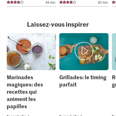
44 min.
50 min.
Laissez-vous inspirer
Marinades
Grillades: le timing
R
magiques: des
parfait
g
recettes qui
animent les
papilles