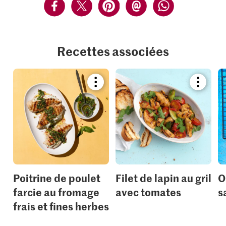
Recettes associées
Bookmark
Bookmar
recipe
recipe
or
or
add
add
it
it
to
to
your
your
collections.
collection
Poitrine de poulet
Filet de lapin au gril
O
farcie au fromage
avec tomates
s
frais et fines herbes