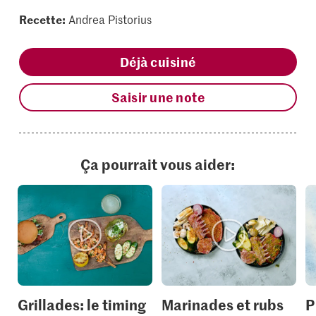
Recette:
Andrea Pistorius
Déjà cuisiné
Saisir une note
Ça pourrait vous aider:
Grillades: le timing
Marinades et rubs
P