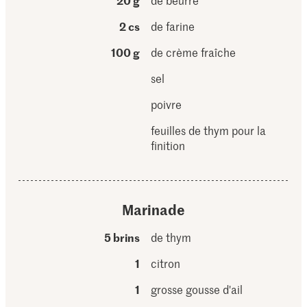
20 g
de beurre
2 cs
de farine
100 g
de crème fraîche
sel
poivre
feuilles de thym pour la
finition
Marinade
5 brins
de thym
1
citron
1
grosse gousse d'ail