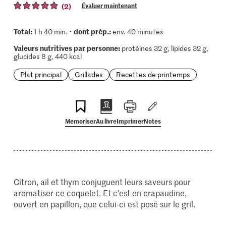
(2)
Évaluer maintenant
Total:
dont prép.:
1 h 40 min. •
env. 40 minutes
Valeurs nutritives par personne:
protéines 32 g, lipides 32 g,
glucides 8 g, 440 kcal
Plat principal
Grillades
Recettes de printemps
Memoriser
Au livre
Imprimer
Notes
Citron, ail et thym conjuguent leurs saveurs pour
aromatiser ce coquelet. Et c'est en crapaudine,
ouvert en papillon, que celui-ci est posé sur le gril.