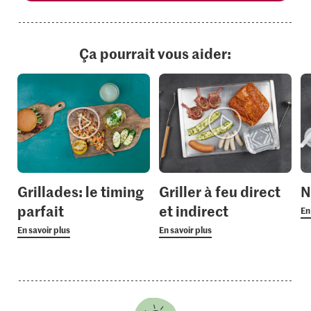
Ça pourrait vous aider:
Grillades: le timing
Griller à feu direct
N
parfait
et indirect
En
En savoir plus
En savoir plus