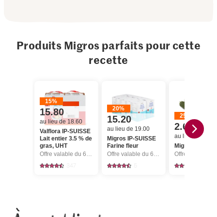
Produits Migros parfaits pour cette
recette
15%
20%
15.80
25%
15.20
au lieu de 18.60
2.60
au lieu de 19.00
Valflora IP-SUISSE
au lieu de 3.50
Lait entier 3.5 % de
Migros IP-SUISSE
gras, UHT
Farine fleur
Migros Courget
Offre valable du 6.8 au 12.8.2026, jusqu’à épuisement du stock.
Offre valable du 6.8 au 12.8.2026, jusqu’à épuisement du stock.
347
5
2852