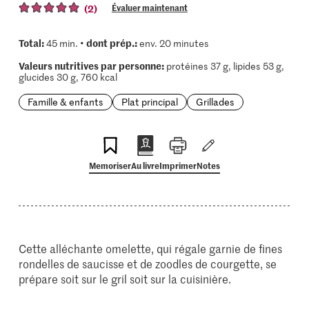
(2)
Évaluer maintenant
Total:
dont prép.:
45 min. •
env. 20 minutes
Valeurs nutritives par personne:
protéines 37 g, lipides 53 g,
glucides 30 g, 760 kcal
Famille & enfants
Plat principal
Grillades
Memoriser
Au livre
Imprimer
Notes
Cette alléchante omelette, qui régale garnie de fines
rondelles de saucisse et de zoodles de courgette, se
prépare soit sur le gril soit sur la cuisinière.