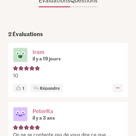
Évaluations
Questions
2
Évaluations
Iram
il y a 19 jours
10
1
Répondre
PeterRa
il y a 3 ans
On ne se contente pas de vous dire ce que ...