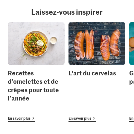
Laissez-vous inspirer
Recettes
L'art du cervelas
G
d’omelettes et de
p
crêpes pour toute
l’année
En savoir plus
En savoir plus
En 