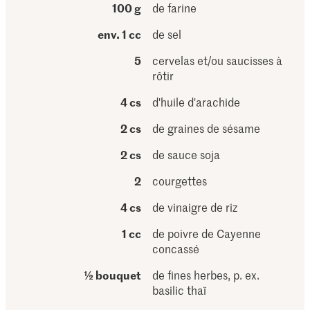
100 g
de farine
env. 1 cc
de sel
5
cervelas et/ou saucisses à
rôtir
4 cs
d'huile d'arachide
2 cs
de graines de sésame
2 cs
de sauce soja
2
courgettes
4 cs
de vinaigre de riz
1 cc
de poivre de Cayenne
concassé
½ bouquet
de fines herbes, p. ex.
basilic thaï