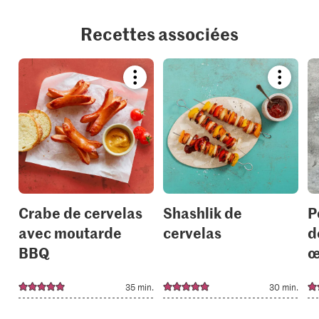
Recettes associées
Bookmark
Bookmar
recipe
recipe
or
or
add
add
it
it
to
to
your
your
collections.
collection
Crabe de cervelas
Shashlik de
P
avec moutarde
cervelas
d
BBQ
œ
35 min.
30 min.