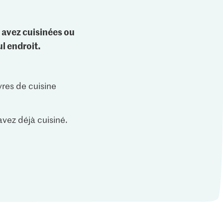
 avez cuisinées ou
l endroit.
vres de cuisine
vez déjà cuisiné.