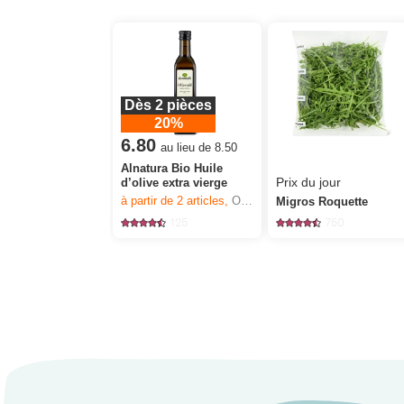
Dès 2 pièces
20%
6.80
au lieu de 8.50
Alnatura Bio Huile
Prix du jour
d’olive extra vierge
à partir de 2
articles,
Offre valable du 6.8 au 12.8.2026, jusqu’à épuisement du stock.
Migros Roquette
125
750