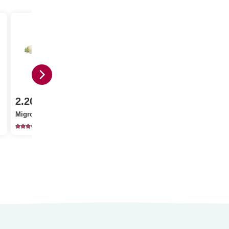
3.10
1.05
2.20
Migros Pommes
Jura Sel Se
Migros Radis bière
Braeburn
fluoré
343
2093
12