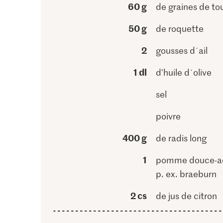
60 g
de graines de to
50 g
de roquette
2
gousses d´ail
1 dl
d'huile d´olive
sel
poivre
400 g
de radis long
1
pomme douce-ac
p. ex. braeburn
2 cs
de jus de citron