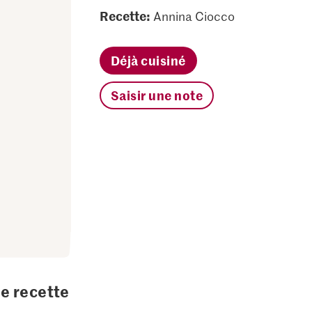
Recette:
Annina Ciocco
Déjà cuisiné
Saisir une note
te recette