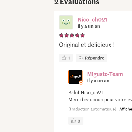
2
Évaluations
Nico_ch021
il y a un an
Original et délicieux !
1
Répondre
Migusto-Team
il y a un an
Salut Nico_ch21
Merci beaucoup pour votre éva
(traduction automatique)
Affiche
0