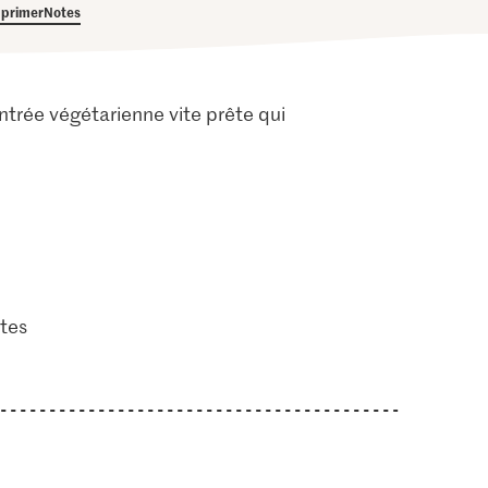
primer
Notes
ntrée végétarienne vite prête qui
tes