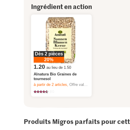
Ingrédient en action
Dès 2 pièces
20%
1.20
au lieu de 1.50
Alnatura Bio Graines de
tournesol
à partir de 2
articles,
Offre valable du 6.8 au 12.8.2026, jusqu’à épuisement du stock.
80
Produits Migros parfaits pour cet