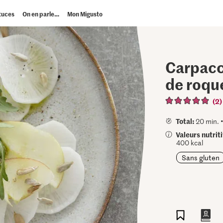
tuces
On en parle…
Mon Migusto
Carpacci
de roqu
(2)
Total:
20 min. 
Valeurs nutrit
400 kcal
Sans gluten