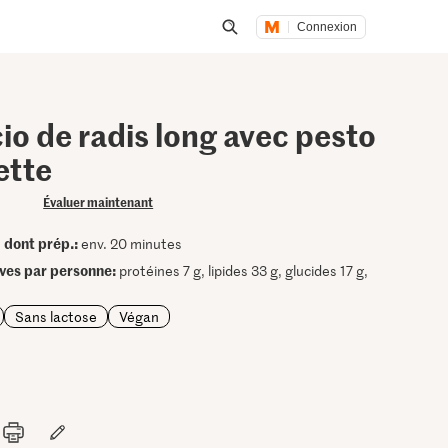
Connexion
Lancer une recherche
o de radis long avec pesto
ette
Évaluer maintenant
dont prép.:
•
env. 20 minutes
ives par personne:
protéines 7 g, lipides 33 g, glucides 17 g,
Sans lactose
Végan