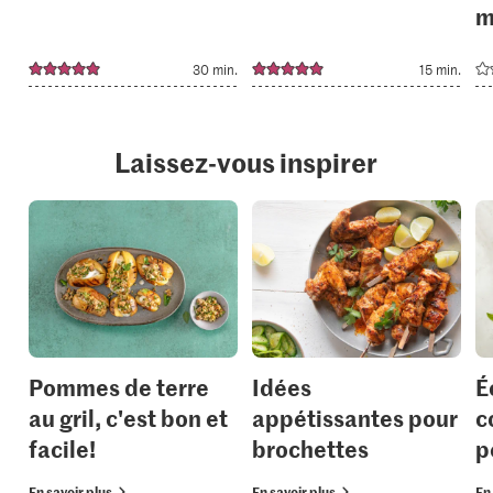
m
30 min.
15 min.
Laissez-vous inspirer
Pommes de terre
Idées
É
au gril, c'est bon et
appétissantes pour
c
facile!
brochettes
p
En savoir plus
En savoir plus
En 