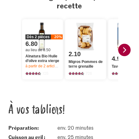
recette
Dès 2 pièces
20%
6.80
au lieu de 8.50
2.10
Alnatura Bio Huile
4.95
d’olive extra vierge
Migros Pommes de
à partir de 2
articles,
Offre valable du 6.8 au 12.8.2026, jusqu’à épu
terre grenaille
Taverna Hallou
125
728
400
À vos tabliers!
Préparation:
env. 20 minutes
cuisson au gril :
env. 25 minutes