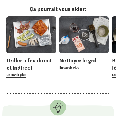
Ça pourrait vous aider:
Griller à feu direct
Nettoyer le gril
B
et indirect
l
En savoir plus
En savoir plus
En