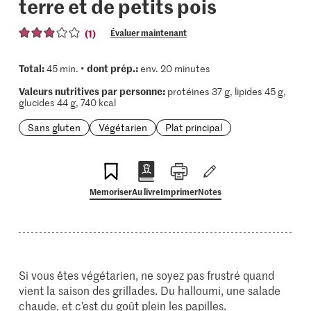
terre et de petits pois
(1)
Évaluer maintenant
Total:
dont prép.:
45 min. •
env. 20 minutes
Valeurs nutritives par personne:
protéines 37 g, lipides 45 g,
glucides 44 g, 740 kcal
Sans gluten
Végétarien
Plat principal
Memoriser
Au livre
Imprimer
Notes
Si vous êtes végétarien, ne soyez pas frustré quand
vient la saison des grillades. Du halloumi, une salade
chaude, et c’est du goût plein les papilles.