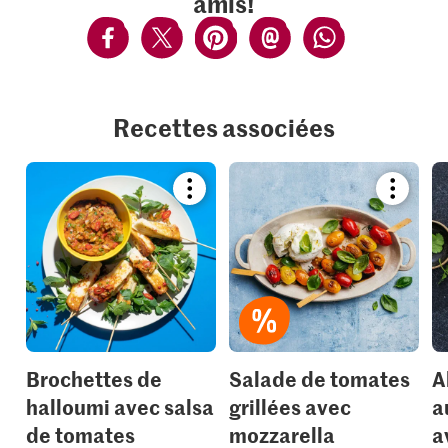
amis!
Recettes associées
Bookmark
Bookmar
recipe
recipe
or
or
add
add
it
it
to
to
your
your
collections.
collection
Brochettes de
Salade de tomates
A
halloumi avec salsa
grillées avec
a
de tomates
mozzarella
a