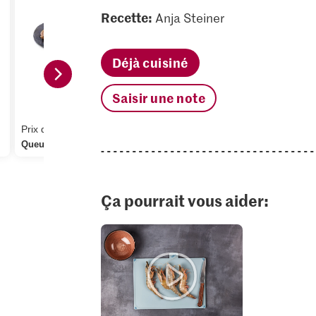
Recette:
Anja Steiner
Déjà cuisiné
Saisir une note
1.05
1.60
Jura Sel Se
Bio Persil plat
fluoré
Prix du jour
347
12
Queues de crevettes
Ça pourrait vous aider: