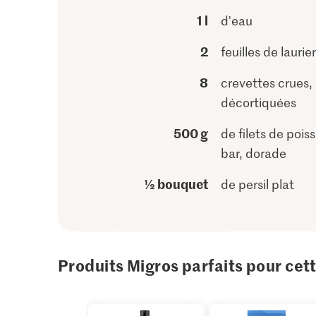
1 l
d'eau
2
feuilles de laurier
8
crevettes crues,
décortiquées
500 g
de filets de poiss
bar, dorade
½ bouquet
de persil plat
Produits Migros parfaits pour cet