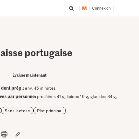
Connexion
Lancer une recherche
baisse portugaise
Évaluer maintenant
dont prép.:
•
env. 45 minutes
ives par personne:
protéines 41 g, lipides 19 g, glucides 34 g,
Sans lactose
Plat principal