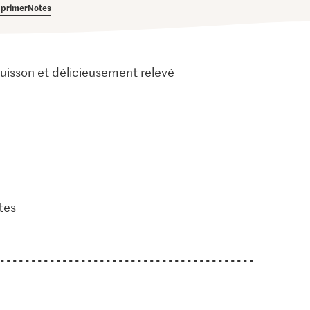
primer
Notes
uisson et délicieusement relevé
tes