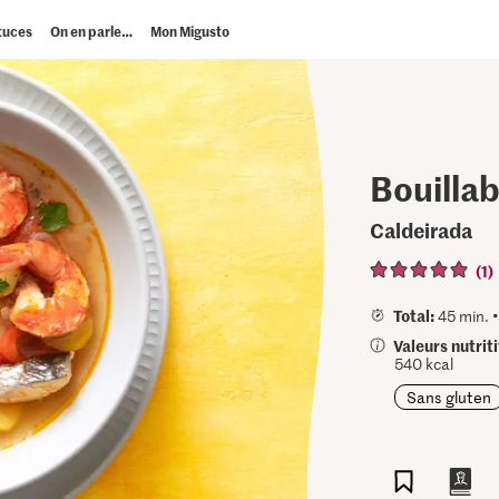
tuces
On en parle…
Mon Migusto
Bouilla
Caldeirada
(1)
Total:
45 min. 
Valeurs nutrit
540 kcal
Sans gluten