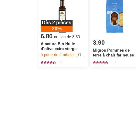
Dès 2 pièces
20%
6.80
au lieu de 8.50
3.90
Alnatura Bio Huile
d’olive extra vierge
Migros Pommes de
à partir de 2
articles,
Offre valable du 6.8 au 12.8.2026, jusqu’à épuisement du stock.
terre à chair farineuse
125
1151