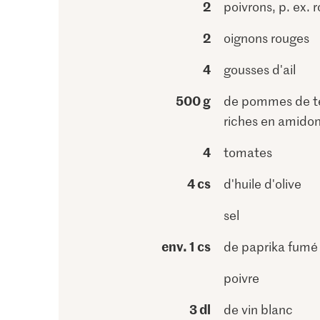
2
poivrons, p. ex. 
2
oignons rouges
4
gousses d'ail
500 g
de pommes de t
riches en amido
4
tomates
4 cs
d'huile d'olive
sel
env. 1 cs
de paprika fumé
poivre
3 dl
de vin blanc