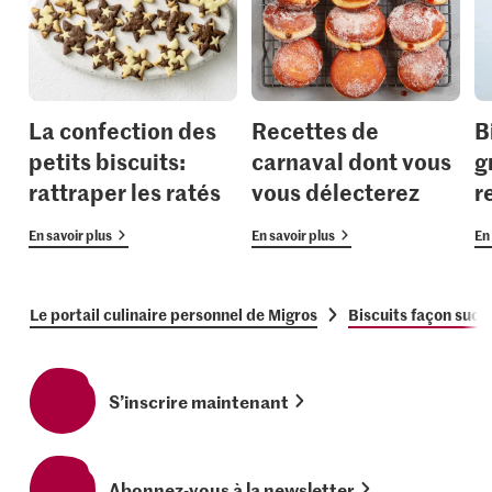
La confection des
Recettes de
B
petits biscuits:
carnaval dont vous
g
rattraper les ratés
vous délecterez
r
En savoir plus
En savoir plus
En 
Le portail culinaire personnel de Migros
Biscuits façon sucr
S’inscrire maintenant
Abonnez-vous à la newsletter