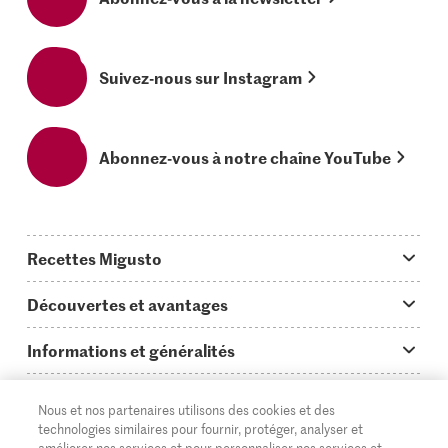
Suivez-nous sur Instagram
Abonnez-vous à notre chaîne YouTube
Recettes Migusto
App Migusto
Découvertes et avantages
Idées de menus
Trucs & astuces
Informations et généralités
Plats principaux
On en parle...
Questions concernant Migusto
Découvrir
Nous et nos partenaires utilisons des cookies et des
Simple & vite prêt
Tutoriels
Cuisiner avec Migusto
Supermarché
technologies similaires pour fournir, protéger, analyser et
améliorer nos services et pour personnaliser nos services et