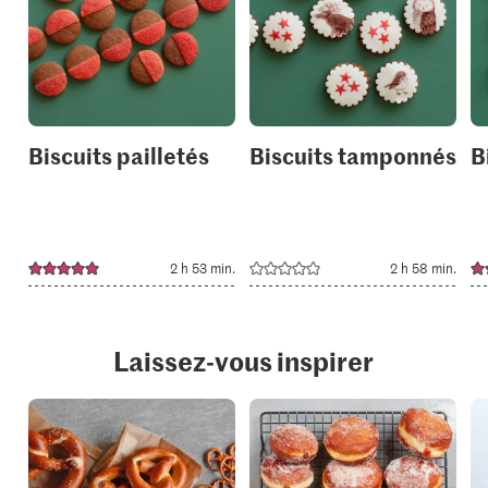
add
add
it
it
to
to
your
your
collections.
collection
Biscuits pailletés
Biscuits tamponnés
B
2 h 53 min.
2 h 58 min.
Laissez-vous inspirer