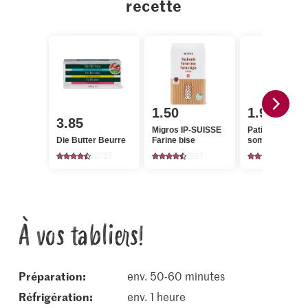
recette
1.50
1.95
3.85
Migros IP-SUISSE
Patissier Glaç
Die Butter Beurre
Farine bise
sombre
2727
281
230
À vos tabliers!
Préparation:
env. 50-60 minutes
réfrigération:
env. 1 heure