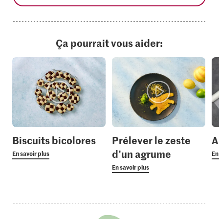
Ça pourrait vous aider:
Biscuits bicolores
Prélever le zeste
A
d’un agrume
En savoir plus
En
En savoir plus