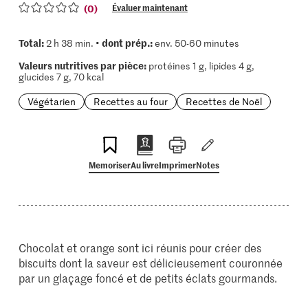
(0)
Évaluer maintenant
Total:
dont prép.:
2 h 38 min. •
env. 50-60 minutes
Valeurs nutritives par pièce:
protéines 1 g, lipides 4 g,
glucides 7 g, 70 kcal
Végétarien
Recettes au four
Recettes de Noël
Memoriser
Au livre
Imprimer
Notes
Chocolat et orange sont ici réunis pour créer des
biscuits dont la saveur est délicieusement couronnée
par un glaçage foncé et de petits éclats gourmands.