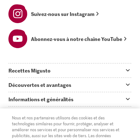
Suivez-nous sur Instagram
Abonnez-vous à notre chaîne YouTube
Recettes Migusto
App Migusto
Découvertes et avantages
Idées de menus
Trucs & astuces
Informations et généralités
Plats principaux
On en parle...
Questions concernant Migusto
Découvrir
Nous et nos partenaires utilisons des cookies et des
Simple & vite prêt
Tutoriels
Cuisiner avec Migusto
technologies similaires pour fournir, protéger, analyser et
Supermarché
améliorer nos services et pour personnaliser nos services et
Apéritif
FR
Glossaire des ingrédients
DE
IT
publicités, aussi sur les sites web de tiers. Les données
Service clientèle & contact
Migros Online