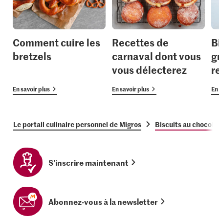
Comment cuire les
Recettes de
B
bretzels
carnaval dont vous
g
vous délecterez
r
En savoir plus
En savoir plus
En 
Le portail culinaire personnel de Migros
Biscuits au chocolat
S’inscrire maintenant
Abonnez-vous à la newsletter