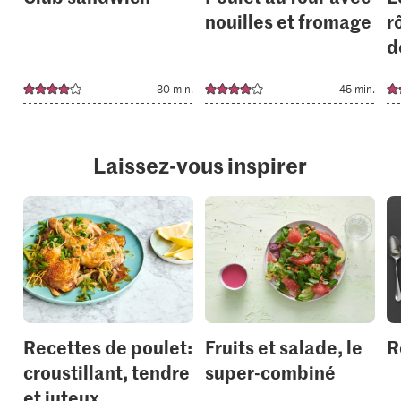
nouilles et fromage
r
d
30 min.
45 min.
Laissez-vous inspirer
Recettes de poulet:
Fruits et salade, le
R
croustillant, tendre
super-combiné
et juteux