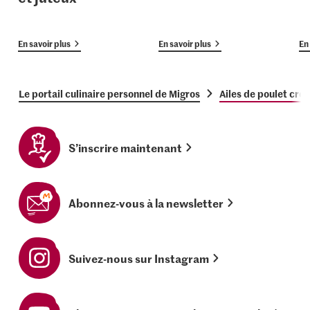
En savoir plus
En savoir plus
En 
Le portail culinaire personnel de Migros
Ailes de poulet cro
S’inscrire maintenant
Abonnez-vous à la newsletter
Suivez-nous sur Instagram