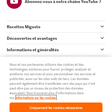
Abonnez-vous à notre chaîne YouTube
Recettes Migusto
App Migusto
Découvertes et avantages
Idées de menus
Trucs & astuces
Informations et généralités
Plats principaux
On en parle...
Questions concernant Migusto
Découvrir
Nous et nos partenaires utilisons des cookies et des
Simple & vite prêt
Tutoriels
Cuisiner avec Migusto
technologies similaires pour fournir, protéger, analyser et
Supermarché
améliorer nos services et pour personnaliser nos services et
Apéritif
FR
Glossaire des ingrédients
DE
IT
publicités, aussi sur les sites web de tiers. Les données
Service clientèle & contact
Migros Online
peuvent également être transférées vers des pays qui n'ont
Préparations au four
peut-être pas un niveau de protection des données
Login Migusto
Publicité
À propos de Migros
équivalent. Vous trouverez plus d'informations dans
nos
informations sur les cookies.
Enfants & famille
Magazine Migusto
Impressum
Magasins
© 2026 La Fédération des coopératives Migros
Uniquement les cookies nécessaires
Toutes les recettes
Concours
Mentions légales
Cumulus