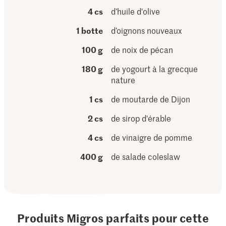
4 cs
d’huile d'olive
1 botte
d’oignons nouveaux
100 g
de noix de pécan
180 g
de yogourt à la grecque
nature
1 cs
de moutarde de Dijon
2 cs
de sirop d'érable
4 cs
de vinaigre de pomme
400 g
de salade coleslaw
Produits Migros parfaits pour cette