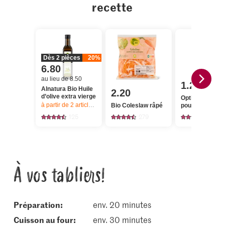
recette
Dès 2 pièces
20%
6.80
au lieu de 8.50
1.20
Alnatura Bio Huile
2.20
d’olive extra vierge
Optigal Ailes d
à partir de 2
articles,
Offre valable du 6.8 au 12.8.2026, jusqu’à épu
Bio Coleslaw râpé
poulet
125
279
375
À vos tabliers!
Préparation:
env. 20 minutes
cuisson au four:
env. 30 minutes