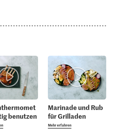
1.05
2.25
chen
Jura Sel Salz jodiert &
M-Classic
fluoridiert
Cayennepfeffer grob
1242
53
chthermomet
Marinade und Rub
htig benutzen
für Grilladen
en
Mehr erfahren