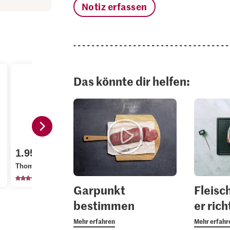
Notiz erfassen
Das könnte dir helfen:
8.50
2.95
1.95
M-Classic
Bio Radies
Thomy Senf mild
Akazienhonig
Sprossen
479
43
23
Garpunkt
Fleis
bestimmen
er ric
Mehr erfahren
Mehr erfahr