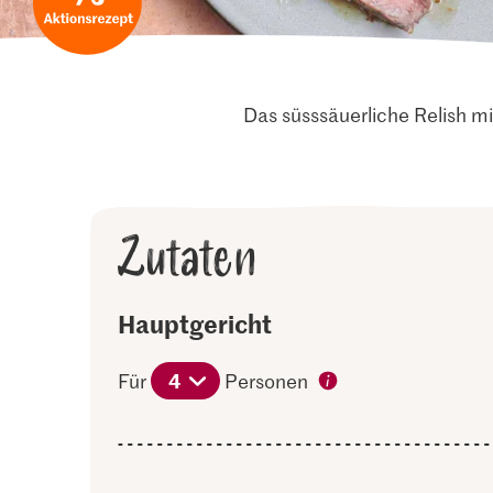
Das süsssäuerliche Relish 
Zutaten
Hauptgericht
4
Für
Personen