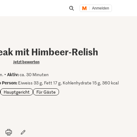
Anmelden
Suche öffnen
eak mit Himbeer-Relish
Jetzt bewerten
Aktiv:
n. •
ca. 30 Minuten
 Person:
Eiweiss 33 g, Fett 17 g, Kohlenhydrate 15 g, 360 kcal
Hauptgericht
Für Gäste