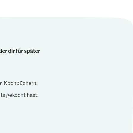
er dir für später
len Kochbüchern.
ts gekocht hast.