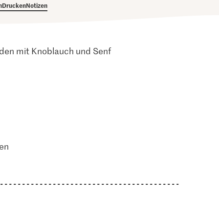
h
Drucken
Notizen
 den mit Knoblauch und Senf
ten