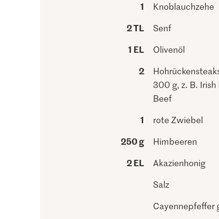
1
Knoblauchzehe
2 TL
Senf
1 EL
Olivenöl
2
Hohrückensteaks
300 g, z. B. Iris
Beef
1
rote Zwiebel
250 g
Himbeeren
2 EL
Akazienhonig
Salz
Cayennepfeffer 