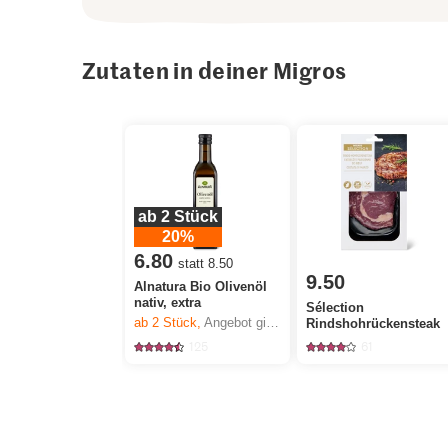
Zutaten in deiner Migros
ab 2 Stück
20%
6.80
statt 8.50
9.50
Alnatura Bio Olivenöl
nativ, extra
Sélection
ab 2
Stück,
Angebot gilt nur vom 6.8. bis 12.8.2026, solange Vorrat.
Rindshohrückensteak
125
61