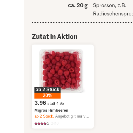
ca. 20 g
Sprossen, z.B.
Radieschenspro
Zutat in Aktion
ab 2 Stück
20%
3.96
statt 4.95
Migros Himbeeren
ab 2
Stück,
Angebot gilt nur vom 6.8. bis 12.8.2026, solange Vorrat.
2410