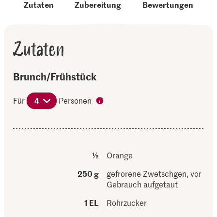
Zutaten
Zubereitung
Bewertungen
Zutaten
Brunch/Frühstück
Für
4
Personen
½
Orange
250 g
gefrorene Zwetschgen, vor
Gebrauch aufgetaut
1 EL
Rohrzucker