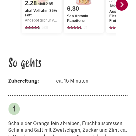
Aktueller
2.28
statt 2.85
Tagespreis
6.30
aha! Vollrahm 35%
Aus der Region
Fett
San Antonio
Eier
Angebot gilt nur vom 6.8. bis 12.8.2026, solange Vorrat.
Panettone
Freilandhaltung
536
74
752
So gehts
Zubereitung:
ca. 15 Minuten
Schale der Orange fein abreiben, Frucht auspressen.
Schale und Saft mit Zwetschgen, Zucker und Zimt ca.