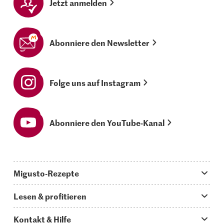
Jetzt anmelden
Abonniere den Newsletter
Folge uns auf Instagram
Abonniere den YouTube-Kanal
Migusto-Rezepte
Migusto App
Lesen & profitieren
Was koche ich heute?
Tipps & Tricks
Kontakt & Hilfe