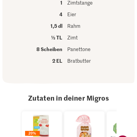
1
Zimtstange
4
Eier
1,5 dl
Rahm
½ TL
Zimt
8 Scheiben
Panettone
2 EL
Bratbutter
Zutaten in deiner Migros
20%