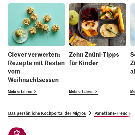
Clever verwerten:
Zehn Znüni-Tipps
S
Rezepte mit Resten
für Kinder
Z
vom
a
Weihnachtsessen
Mehr erfahren
Mehr erfahren
Me
Das persönliche Kochportal der Migros
Panettone-French-T