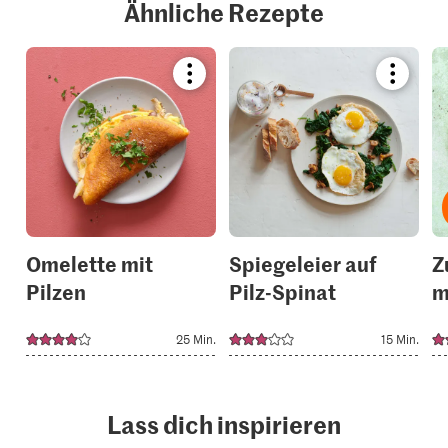
Ähnliche Rezepte
Bookmark
Bookmar
recipe
recipe
or
or
add
add
it
it
to
to
your
your
collections.
collection
Omelette mit
Spiegeleier auf
Z
Pilzen
Pilz-Spinat
m
25 Min.
15 Min.
Lass dich inspirieren