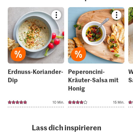
Bookmark
Bookmar
recipe
recipe
or
or
add
add
it
it
to
to
your
your
collections.
collection
Erdnuss-Koriander-
Peperoncini-
W
Dip
Kräuter-Salsa mit
S
Honig
10 Min.
15 Min.
Lass dich inspirieren