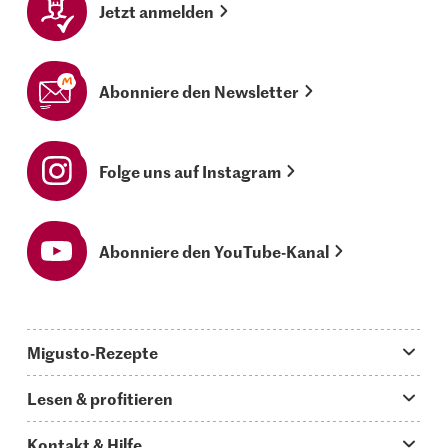
Jetzt anmelden
Abonniere den Newsletter
Folge uns auf Instagram
Abonniere den YouTube-Kanal
Migusto-Rezepte
Migusto App
Lesen & profitieren
Was koche ich heute?
Tipps & Tricks
Kontakt & Hilfe