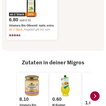
ab 2 Stück
20%
6.80
statt 8.50
Alnatura Bio Olivenöl nativ, extra
ab 2
Stück,
Angebot gilt nur vom 6.8. bis 12.8.2026, solange Vorrat.
125
Zutaten in deiner Migros
8.10
0.60
1.60
Alnatura Bio
M-Budget