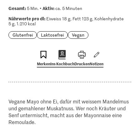
Gesamt:
Aktiv:
5 Min. •
ca. 5 Minuten
Nährwerte pro dl:
Eiweiss 18 g, Fett 123 g, Kohlenhydrate
5 g, 1.210 kcal
Glutenfrei
Laktosefrei
Vegan
Merken
Ins Kochbuch
Drucken
Notizen
Vegane Mayo ohne Ei, dafür mit weissem Mandelmus
und gemahlener Muskatnuss. Wer noch Kräuter und
Senf untermischt, macht aus der Mayonnaise eine
Remoulade.