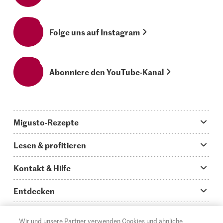
Folge uns auf Instagram
Abonniere den YouTube-Kanal
Migusto-Rezepte
Migusto App
Lesen & profitieren
Was koche ich heute?
Tipps & Tricks
Kontakt & Hilfe
Hauptgerichte
Storys
Fragen zu Migusto
Entdecken
Schnelle & einfache Rezepte
How to-Videos
Infos zum Kochen mit Migusto
Supermarkt
Wir und unsere Partner verwenden Cookies und ähnliche
Apéro & Fingerfood