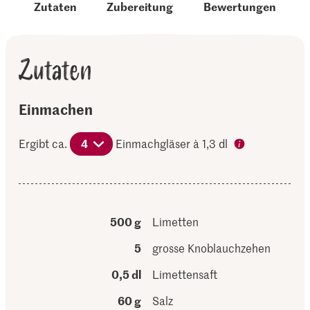
Zutaten
Zubereitung
Bewertungen
Zutaten
Einmachen
Ergibt ca.
4
Einmachgläser à 1,3 dl
500 g
Limetten
5
grosse Knoblauchzehen
0,5 dl
Limettensaft
60 g
Salz