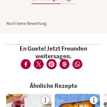
Noch keine Bewertung
En Guete! Jetzt Freunden
weitersagen.
Ähnliche Rezepte
Bookmark
Bookmar
recipe
recipe