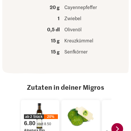
20 g
Cayennepfeffer
1
Zwiebel
0,5 dl
Olivenöl
15 g
Kreuzkümmel
15 g
Senfkörner
Zutaten in deiner Migros
ab 2 Stück
20%
6.80
statt 8.50
Alnatura Bio