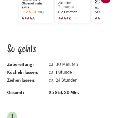
2.30
Aktueller
Olivenöl nativ,
Tagespreis
extra
M-Classic
ab 2
Stück,
Angebot gilt nur vom 6.8. bis 12.8.2026, solange Vorrat.
Bio Limetten
Senfkörner
125
154
49
So gehts
Zubereitung:
ca. 30 Minuten
köcheln lassen:
ca. 1 Stunde
ziehen lassen:
ca. 24 Stunden
Gesamt:
25 Std. 30 Min.