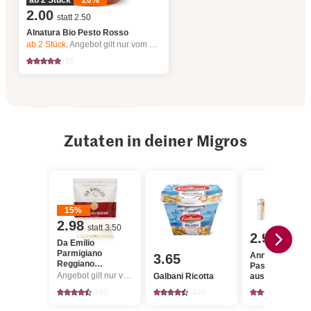
ab 2 Stück
20%
2.00
statt 2.50
Alnatura Bio Pesto Rosso
ab 2
Stück,
Angebot gilt nur vom 6.8. bis 12.8.2026, solange Vorrat.
36
Zutaten in deiner Migros
15%
2.98
statt 3.50
2.95
Da Emilio
Parmigiano
Anna's Best
3.65
Reggiano
Pastateig
Reibkäse
Angebot gilt nur vom 6.8. bis 12.8.2026, solange Vorrat.
Galbani Ricotta
ausgewallt
190
446
180