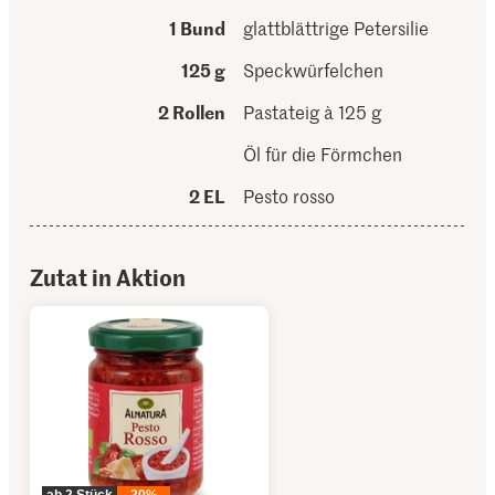
1 Bund
glattblättrige Petersilie
125 g
Speckwürfelchen
2 Rollen
Pastateig à 125 g
Öl für die Förmchen
2 EL
Pesto rosso
Zutat in Aktion