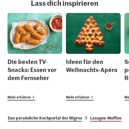
Lass dich inspirieren
Die besten TV-
Ideen für den
S
Snacks: Essen vor
Weihnachts-Apéro
p
dem Fernseher
R
Mehr erfahren
Mehr erfahren
Me
Das persönliche Kochportal der Migros
Lasagne-Muffins