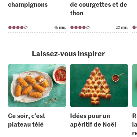
champignons
de courgettes et de
thon
45 min.
20 min.
Laissez-vous inspirer
Ce soir, c’est
Idées pour un
R
plateau télé
apéritif de Noël
l
r