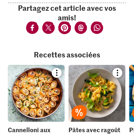
Partagez cet article avec vos
amis!
Recettes associées
Bookmark
Bookmar
recipe
recipe
or
or
add
add
it
it
to
to
your
your
collections.
collection
Cannelloni aux
Pâtes avec ragoût
P