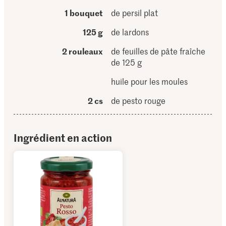
1 bouquet
de persil plat
125 g
de lardons
2 rouleaux
de feuilles de pâte fraîche
de 125 g
huile pour les moules
2 cs
de pesto rouge
Ingrédient en action