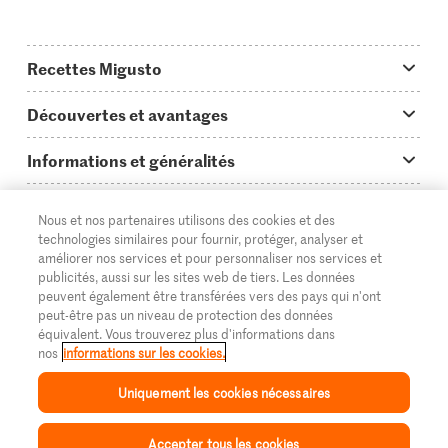
Recettes Migusto
App Migusto
Découvertes et avantages
Idées de menus
Trucs & astuces
Informations et généralités
Plats principaux
On en parle...
Questions concernant Migusto
Découvrir
Nous et nos partenaires utilisons des cookies et des
Simple & vite prêt
Tutoriels
Cuisiner avec Migusto
technologies similaires pour fournir, protéger, analyser et
Supermarché
améliorer nos services et pour personnaliser nos services et
Apéritif
FR
Glossaire des ingrédients
DE
IT
publicités, aussi sur les sites web de tiers. Les données
Service clientèle & contact
Migros Online
peuvent également être transférées vers des pays qui n'ont
Préparations au four
peut-être pas un niveau de protection des données
Login Migusto
Publicité
À propos de Migros
équivalent. Vous trouverez plus d'informations dans
nos
informations sur les cookies.
Enfants & famille
Magazine Migusto
Impressum
Magasins
© 2026 La Fédération des coopératives Migros
Uniquement les cookies nécessaires
Toutes les recettes
Concours
Mentions légales
Cumulus
Accepter tous les cookies
Protection des données