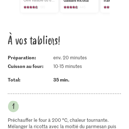
Offre valable du 6.8 au 12.8.2026, jusqu’à épuisement du stock.
Galbani Ricotta
fraîches abais
190
445
180
À vos tabliers!
Préparation:
env. 20 minutes
cuisson au four:
10-15 minutes
Total:
35 min.
Préchauffer le four à 200 °C, chaleur tournante.
Mélanger la ricotta avec la moitié du parmesan puis