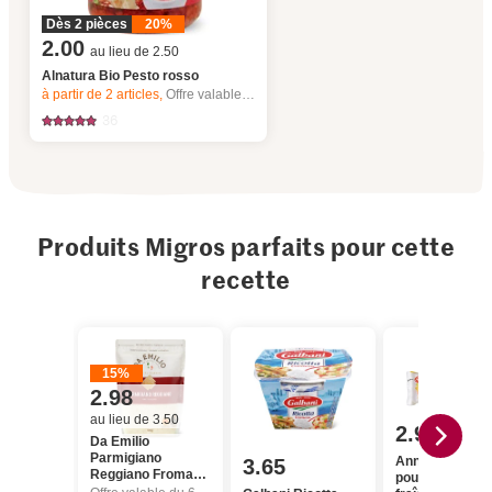
Dès 2 pièces
20%
2.00
au lieu de 2.50
Alnatura Bio Pesto rosso
à partir de 2
articles,
Offre valable du 6.8 au 12.8.2026, jusqu’à épuisement du stock.
36
Produits Migros parfaits pour cette
recette
15%
2.98
au lieu de 3.50
2.95
Da Emilio
Parmigiano
Anna's Best Pâ
3.65
Reggiano Fromage
pour pâtes
râpé