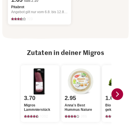
statt 2.10
Pitabrot
Angebot gilt nur vom 6.8. bis 12.8.2026, solange Vorrat.
123
Zutaten in deiner Migros
3.70
2.95
1.60
Migros
Anna's Best
Bio Peterli
Lammnierstück
Hummus Nature
gekraust
1052
365
468