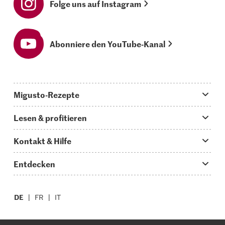
Folge uns auf Instagram
Abonniere den YouTube-Kanal
Migusto-Rezepte
Migusto App
Lesen & profitieren
Was koche ich heute?
Tipps & Tricks
Kontakt & Hilfe
Hauptgerichte
Storys
Fragen zu Migusto
Entdecken
Schnelle & einfache Rezepte
How to-Videos
Infos zum Kochen mit Migusto
Supermarkt
Apéro & Fingerfood
DE
Glossar
FR
IT
Kontakt
Migros Online
Backen
Migusto Login
Mediadaten Werbetreibende
Über die Migros