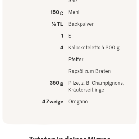
Salz
150 g
Mehl
½ TL
Backpulver
1
Ei
4
Kalbskoteletts à 300 g
Pfeffer
Rapsöl zum Braten
350 g
Pilze, z. B. Champignons,
Kräuterseitlinge
4 Zweige
Oregano