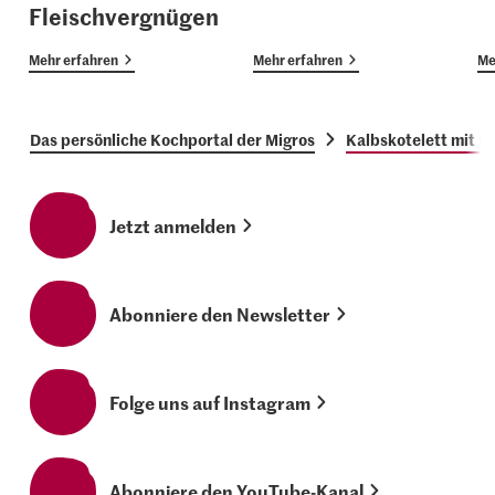
Fleischvergnügen
Mehr erfahren
Mehr erfahren
Me
Das persönliche Kochportal der Migros
Kalbskotelett mit P
Jetzt anmelden
Abonniere den Newsletter
Folge uns auf Instagram
Abonniere den YouTube-Kanal