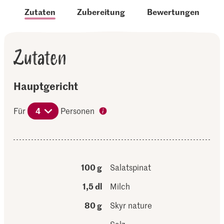
Zutaten
Zubereitung
Bewertungen
Zutaten
Hauptgericht
Für
4
Personen
100 g
Salatspinat
1,5 dl
Milch
80 g
Skyr nature