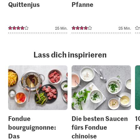
Quittenjus
Pfanne
25 Min.
25 Min.
Lass dich inspirieren
Fondue
Die besten Saucen
1
bourguignonne:
fürs Fondue
F
Das
chinoise