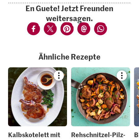
En Guete! Jetzt Freunden
weitersagen.
Ähnliche Rezepte
Bookmark
Bookmar
recipe
recipe
or
or
add
add
it
it
to
to
your
your
collections.
collection
Kalbskotelett mit
Rehschnitzel-Pilz-
B