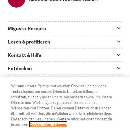
Migusto-Rezepte
Migusto App
Lesen & profitieren
Was koche ich heute?
Tipps & Tricks
Kontakt & Hilfe
Hauptgerichte
Storys
Fragen zu Migusto
Entdecken
Schnelle & einfache Rezepte
How to-Videos
Infos zum Kochen mit Migusto
Supermarkt
Wir und unsere Partner verwenden Cookies und ähnliche
Apéro & Fingerfood
DE
Glossar
FR
IT
Kontakt
Migros Online
Technologien, um unsere Dienste bereitzustellen, zu
schützen, zu analysieren und zu verbessern sowie um unsere
Backen
Migusto Login
Mediadaten Werbetreibende
Über die Migros
Dienste und Werbungen zu personalisieren, auch auf
Webseiten von Dritten. Dabei können Daten auch in Länder
Rezepte für Familien & Kinder
Migusto Printmagazin
Impressum
übermittelt werden, die möglicherweise kein gleichwertiges
Filialen
© 2026 Migros-Genossenschafts-Bund
Datenschutzniveau haben. Weitere Informationen findest du
Alle Rezeptkategorien
Wettbewerbe
in unseren
Cookie-Informationen.
Rechtliche Hinweise
Cumulus