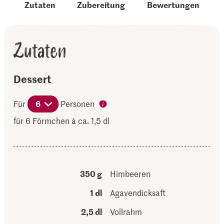
Zutaten
Zubereitung
Bewertungen
Zutaten
Dessert
Für
6
Personen
für 6 Förmchen à ca. 1,5 dl
350 g
Himbeeren
1 dl
Agavendicksaft
2,5 dl
Vollrahm