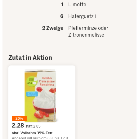
1
Limette
6
Haferguetzli
2 Zweige
Pfefferminze oder
Zitronenmelisse
Zutat in Aktion
20%
2.28
statt 2.85
aha! Vollrahm 35% Fett
Angebot gilt nur vom 6.8. bis 12.8.2026, solange Vorrat.