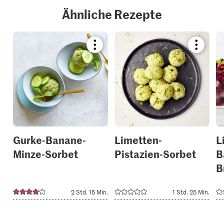
Ähnliche Rezepte
Bookmark
Bookmar
recipe
recipe
or
or
add
add
it
it
to
to
your
your
collections.
collection
Gurke-Banane-
Limetten-
L
Minze-Sorbet
Pistazien-Sorbet
B
B
2 Std. 15 Min.
1 Std. 25 Min.