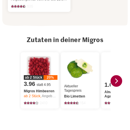
535
Zutaten in deiner Migros
ab 2 Stück
20%
3.96
1.60
statt 4.95
Aktueller
Tagespreis
Migros Himbeeren
Alnatura Bio
ab 2
Stück,
Angebot gilt nur vom 6.8. bis 12.8.2026, solange Vorrat.
Bio Limetten
Agavendicksaf
2410
154
189