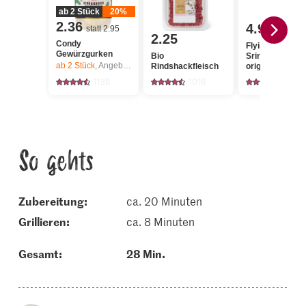
ab 2 Stück
20%
2.36
4.90
statt 2.95
2.25
Condy
Flying Goose
Gewürzgurken
Bio
Sriracha Sauce
ab 2
Stück,
Angebot gilt nur vom 6.8. bis 12.8.2026, solange Vorrat.
Rindshackfleisch
original
1136
1016
128
So gehts
Zubereitung:
ca. 20 Minuten
grillieren:
ca. 8 Minuten
Gesamt:
28 Min.