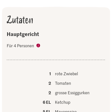
Zutaten
Hauptgericht
Für 4 Personen
1
rote Zwiebel
2
Tomaten
2
grosse Essiggurken
6 EL
Ketchup
5 EL
Mayonnaise