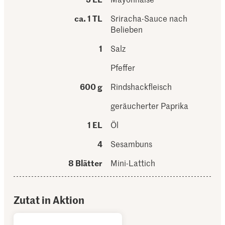
ca. 1 TL
Sriracha-Sauce nach
Belieben
1
Salz
Pfeffer
600 g
Rindshackfleisch
geräucherter Paprika
1 EL
Öl
4
Sesambuns
8 Blätter
Mini-Lattich
Zutat in Aktion