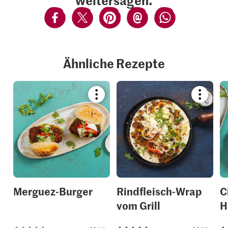
Ähnliche Rezepte
Bookmark
Bookmar
recipe
recipe
or
or
add
add
it
it
to
to
your
your
collections.
collection
Merguez-Burger
Rindfleisch-Wrap
C
vom Grill
H