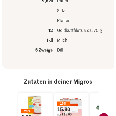
2,5 dl
Rahm
Salz
Pfeffer
12
Goldbuttfilets à ca. 70 g
1 dl
Milch
5 Zweige
Dill
Zutaten in deiner Migros
15%
15.80
20%
statt 18.60