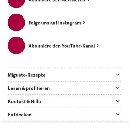
Folge uns auf Instagram
Abonniere den YouTube-Kanal
Migusto-Rezepte
Migusto App
Lesen & profitieren
Was koche ich heute?
Tipps & Tricks
Kontakt & Hilfe
Hauptgerichte
Storys
Fragen zu Migusto
Entdecken
Schnelle & einfache Rezepte
How to-Videos
Infos zum Kochen mit Migusto
Supermarkt