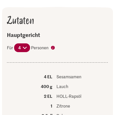
Zutaten
Hauptgericht
Für
4
Personen
4 EL
Sesamsamen
400 g
Lauch
2 EL
HOLL-Rapsöl
1
Zitrone