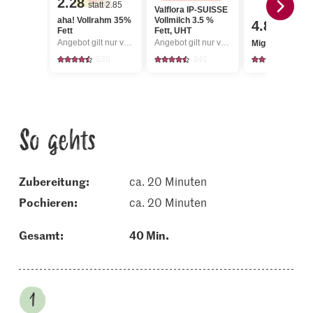
2.28
statt 2.85
Valflora IP-SUISSE
aha! Vollrahm 35%
Vollmilch 3.5 %
4.80
Fett
Fett, UHT
Angebot gilt nur vom 6.8. bis 12.8.2026, solange Vorrat.
Angebot gilt nur vom 6.8. bis 12.8.2026, solange Vorrat.
Migros Lauch g
535
342
1438
So gehts
Zubereitung:
ca. 20 Minuten
pochieren:
ca. 20 Minuten
Gesamt:
40 Min.