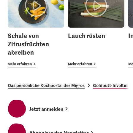
Schale von
Lauch rüsten
I
Zitrusfrüchten
abreiben
Mehr erfahren
Mehr erfahren
Me
Das persönliche Kochportal der Migros
Goldbutt-Involtini m
Jetzt anmelden
Abonniere den Newsletter