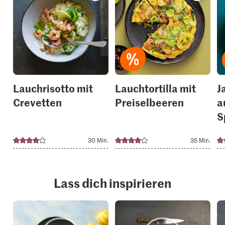
recipe
recipe
or
or
add
add
it
it
to
to
your
your
collections.
collection
Lauchrisotto mit
Lauchtortilla mit
J
Crevetten
Preiselbeeren
a
S
30 Min.
35 Min.
Lass dich inspirieren