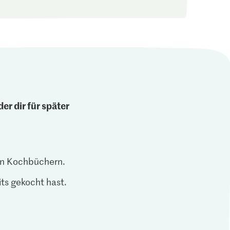
er dir für später
len Kochbüchern.
ts gekocht hast.