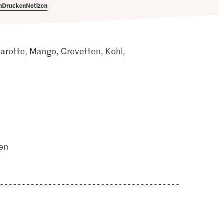
h
Drucken
Notizen
Karotte, Mango, Crevetten, Kohl,
en