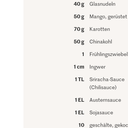
40 g
Glasnudeln
50 g
Mango, gerüste
70 g
Karotten
50 g
Chinakohl
1
Frühlingszwiebel
1 cm
Ingwer
1 TL
Sriracha-Sauce
(Chilisauce)
1 EL
Austernsauce
1 EL
Sojasauce
10
geschälte, geko