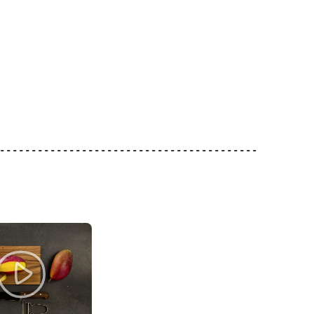
4.90
3.15
Flying Goose Sriracha
nakohl
Sauce original
Kikkoman Sojasauce
0
128
219