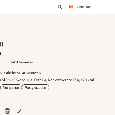
Anmelden
Suche öffnen
n
n
Jetzt bewerten
Aktiv:
n. •
ca. 40 Minuten
 Stück:
Eiweiss 11 g, Fett 1 g, Kohlenhydrate 17 g, 120 kcal
Vorspeise
Partyrezepte