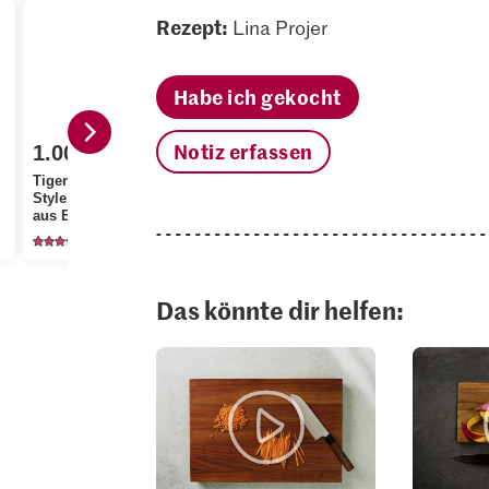
Rezept:
Lina Projer
Habe ich gekocht
Notiz erfassen
1.00
Tiger Kitchen Chinese
1.60
2.50
Style Glass Noodles
aus Erbsen- und
Migros Bundzwiebeln
Migros Chi
Mungobohnenstärke
113
2628
79
Das könnte dir helfen: