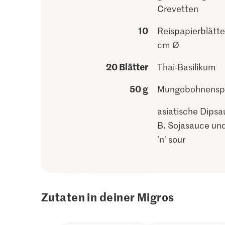
Crevetten
10
Reispapierblätte
cm Ø
20 Blätter
Thai-Basilikum
50 g
Mungobohnensp
asiatische Dipsa
B. Sojasauce un
’n’ sour
Zutaten in deiner Migros