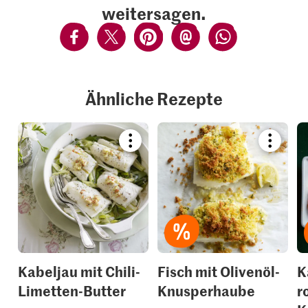
weitersagen.
Ähnliche Rezepte
Bookmark
Bookmar
recipe
recipe
or
or
add
add
it
it
to
to
your
your
collections.
collection
Kabeljau mit Chili-
Fisch mit Olivenöl-
K
Limetten-Butter
Knusperhaube
r