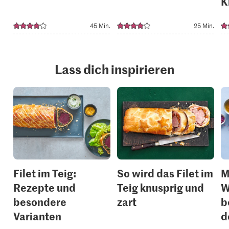
K
45 Min.
25 Min.
Lass dich inspirieren
Filet im Teig:
So wird das Filet im
M
Rezepte und
Teig knusprig und
W
besondere
zart
b
Varianten
d