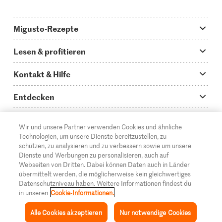
Migusto-Rezepte
Migusto App
Lesen & profitieren
Was koche ich heute?
Tipps & Tricks
Kontakt & Hilfe
Hauptgerichte
Storys
Fragen zu Migusto
Entdecken
Schnelle & einfache Rezepte
How to-Videos
Infos zum Kochen mit Migusto
Supermarkt
Wir und unsere Partner verwenden Cookies und ähnliche
Apéro & Fingerfood
DE
Glossar
FR
IT
Kontakt
Migros Online
Technologien, um unsere Dienste bereitzustellen, zu
schützen, zu analysieren und zu verbessern sowie um unsere
Backen
Migusto Login
Mediadaten Werbetreibende
Über die Migros
Dienste und Werbungen zu personalisieren, auch auf
Webseiten von Dritten. Dabei können Daten auch in Länder
Rezepte für Familien & Kinder
Migusto Printmagazin
Impressum
übermittelt werden, die möglicherweise kein gleichwertiges
Filialen
Datenschutzniveau haben. Weitere Informationen findest du
© 2026 Migros-Genossenschafts-Bund
Alle Rezeptkategorien
Wettbewerbe
in unseren
Cookie-Informationen.
Rechtliche Hinweise
Cumulus
Alle Cookies akzeptieren
Nur notwendige Cookies
Datenschutz
Migros-Magazin
Inspiration
Sammlung
Rezepte
Mein Migusto
Menü