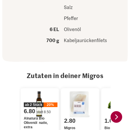
Salz
Pfeffer
6 EL
Olivenöl
700 g
Kabeljaurückenfilets
Zutaten in deiner Migros
ab 2 Stück
20%
6.80
statt 8.50
Alnatura Bio
2.80
1.60
Olivenöl nativ,
extra
Migros
Bio Peterli