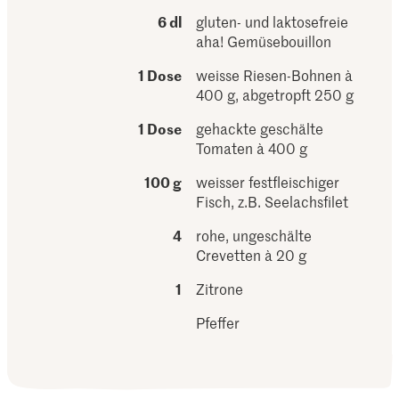
6 dl
gluten- und laktosefreie
aha! Gemüsebouillon
1 Dose
weisse Riesen-Bohnen à
400 g, abgetropft 250 g
1 Dose
gehackte geschälte
Tomaten à 400 g
100 g
weisser festfleischiger
Fisch, z.B. Seelachsfilet
4
rohe, ungeschälte
Crevetten à 20 g
1
Zitrone
Pfeffer