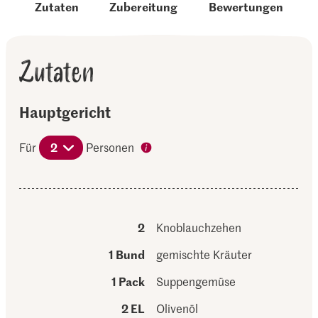
Zutaten
Zubereitung
Bewertungen
Zutaten
Hauptgericht
Für
2
Personen
2
Knoblauchzehen
1 Bund
gemischte Kräuter
1 Pack
Suppengemüse
2 EL
Olivenöl