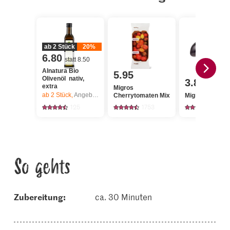
ab 2 Stück
20%
6.80
statt 8.50
Alnatura Bio
5.95
Olivenöl nativ,
3.80
extra
Migros
ab 2
Stück,
Angebot gilt nur vom 6.8. bis 12.8.2026, solange Vorrat.
Cherrytomaten Mix
Migros Auberg
125
1753
1273
So gehts
Zubereitung:
ca. 30 Minuten