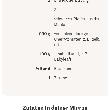
2
Entrecôtes à 250 g
Salz
schwarzer Pfeffer aus der
Mühle
500 g
verschiedenfarbige
Cherrytomaten, z. B. gelb,
rot
100 g
Jungblattsalat, z. B.
Babyleafs
½ Bund
Basilikum
1
Zitrone
Zutaten in deiner Migros