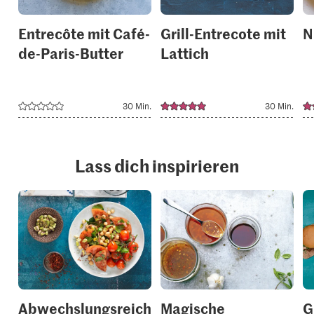
Entrecôte mit Café-
Grill-Entrecote mit
N
de-Paris-Butter
Lattich
30 Min.
30 Min.
Lass dich inspirieren
Abwechslungsreich
Magische
G