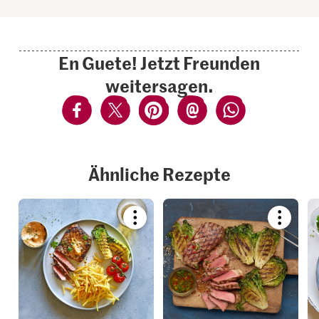
En Guete! Jetzt Freunden
weitersagen.
Ähnliche Rezepte
Bookmark
Bookmar
recipe
recipe
or
or
add
add
it
it
to
to
your
your
collections.
collection