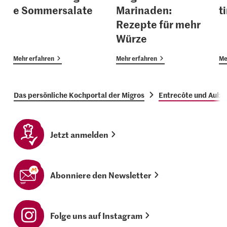
e Sommersalate
Marinaden:
t
Rezepte für mehr
Würze
Mehr erfahren
Mehr erfahren
Me
Das persönliche Kochportal der Migros
Entrecôte und Auber
Jetzt anmelden
Abonniere den Newsletter
Folge uns auf Instagram