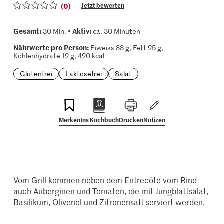
(0)
Jetzt bewerten
Gesamt:
Aktiv:
30 Min. •
ca. 30 Minuten
Nährwerte pro Person:
Eiweiss 33 g, Fett 25 g,
Kohlenhydrate 12 g, 420 kcal
Glutenfrei
Laktosefrei
Salat
Merken
Ins Kochbuch
Drucken
Notizen
Vom Grill kommen neben dem Entrecôte vom Rind
auch Auberginen und Tomaten, die mit Jungblattsalat,
Basilikum, Olivenöl und Zitronensaft serviert werden.