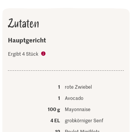
Zutaten
Hauptgericht
Ergibt 4 Stück
1
rote Zwiebel
1
Avocado
100 g
Mayonnaise
4 EL
grobkörniger Senf
12
Poulet-Minifilets