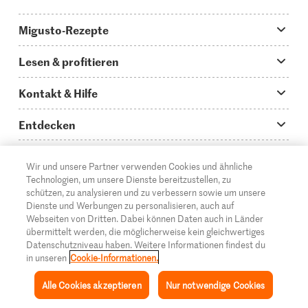
Migusto-Rezepte
Migusto App
Lesen & profitieren
Was koche ich heute?
Tipps & Tricks
Kontakt & Hilfe
Hauptgerichte
Storys
Fragen zu Migusto
Entdecken
Schnelle & einfache Rezepte
How to-Videos
Infos zum Kochen mit Migusto
Supermarkt
Wir und unsere Partner verwenden Cookies und ähnliche
Apéro & Fingerfood
DE
Glossar
FR
IT
Kontakt
Migros Online
Technologien, um unsere Dienste bereitzustellen, zu
schützen, zu analysieren und zu verbessern sowie um unsere
Backen
Migusto Login
Mediadaten Werbetreibende
Über die Migros
Dienste und Werbungen zu personalisieren, auch auf
Webseiten von Dritten. Dabei können Daten auch in Länder
Rezepte für Familien & Kinder
Migusto Printmagazin
Impressum
übermittelt werden, die möglicherweise kein gleichwertiges
Filialen
© 2026 Migros-Genossenschafts-Bund
Datenschutzniveau haben. Weitere Informationen findest du
Alle Rezeptkategorien
Wettbewerbe
in unseren
Cookie-Informationen.
Rechtliche Hinweise
Cumulus
Alle Cookies akzeptieren
Nur notwendige Cookies
Datenschutz
Migros-Magazin
Inspiration
Sammlung
Rezepte
Mein Migusto
Menü