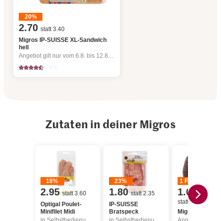
20%
2.70
statt 3.40
Migros IP-SUISSE XL-Sandwich
hell
Angebot gilt nur vom 6.8. bis 12.8.2026, solange Vorrat.
1910
Zutaten in deiner Migros
18%
23%
1 Franken
2.95
1.80
1.00
statt 3.60
statt 2.35
statt undefined
Optigal Poulet-
IP-SUISSE
Minifilet Midi
Bratspeck
Migros Avocad
in Selbstbedienung, Angebot gilt nur vom 6.8. bis 12.8.2026, solange Vorrat.
in Selbstbedienung, Angebot gilt nur vom 6.8. bis 12.8.2026, solange Vorrat.