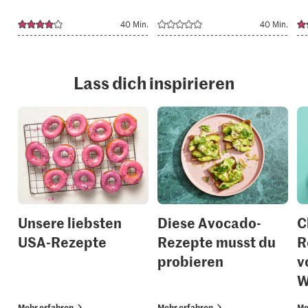
40 Min.
40 Min.
Lass dich inspirieren
Unsere liebsten
Diese Avocado-
C
USA-Rezepte
Rezepte musst du
R
probieren
v
W
Mehr erfahren
Mehr erfahren
Me