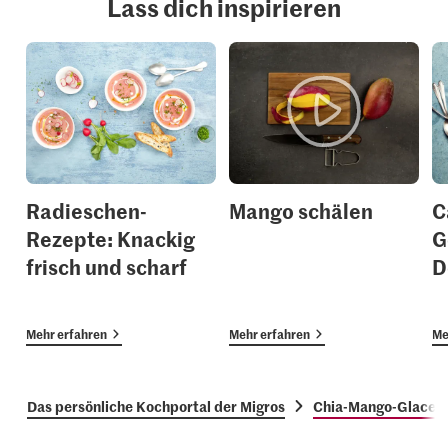
Lass dich inspirieren
Radieschen-
Mango schälen
C
Rezepte: Knackig
G
frisch und scharf
D
Mehr erfahren
Mehr erfahren
Me
Das persönliche Kochportal der Migros
Chia-Mango-Glace