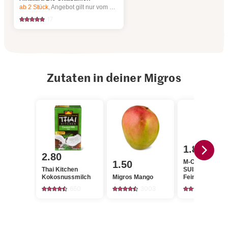
ab 2
Stück,
Angebot gilt nur vom 6.8. bis 12.8.2026, solange Vorrat.
17
Zutaten in deiner Migros
1.80
2.80
M-Classic IP-
1.50
Thai Kitchen
SUISSE Cristal
Kokosnussmilch
Migros Mango
Feinkristall-Zu
650
3003
1146