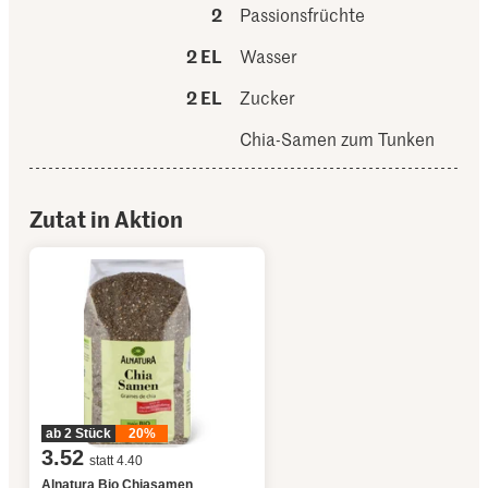
2
Passionsfrüchte
2 EL
Wasser
2 EL
Zucker
Chia-Samen zum Tunken
Zutat in Aktion
ab 2 Stück
20%
3.52
statt 4.40
Alnatura Bio Chiasamen