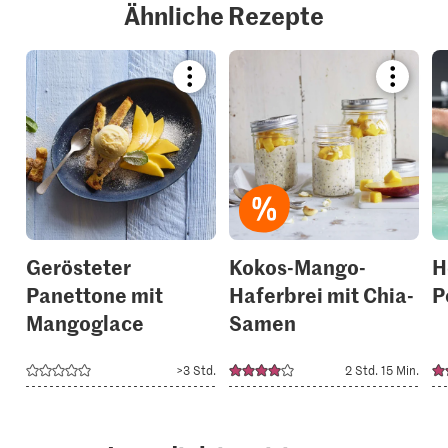
Ähnliche Rezepte
Bookmark
Bookmar
recipe
recipe
or
or
add
add
it
it
to
to
your
your
collections.
collection
Gerösteter
Kokos-Mango-
H
Panettone mit
Haferbrei mit Chia-
P
Mangoglace
Samen
>3 Std.
2 Std. 15 Min.