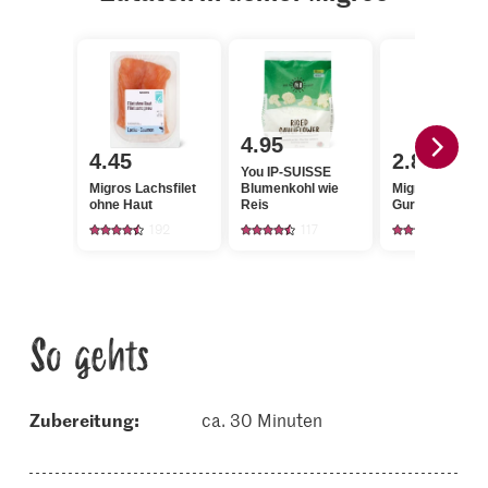
4.95
4.45
2.80
You IP-SUISSE
Migros Lachsfilet
Blumenkohl wie
Migros Snack
ohne Haut
Reis
Gurken
192
117
1299
So gehts
Zubereitung:
ca. 30 Minuten