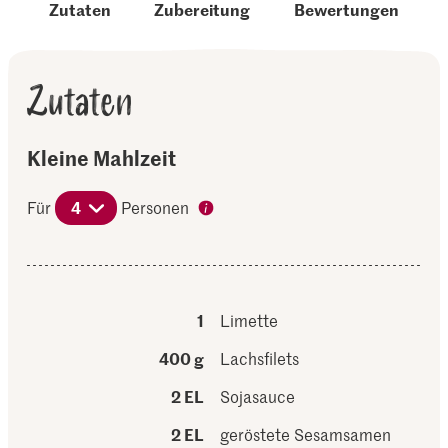
Zutaten
Zubereitung
Bewertungen
Zutaten
Kleine Mahlzeit
Für
4
Personen
1
Limette
400 g
Lachsfilets
2 EL
Sojasauce
2 EL
geröstete Sesamsamen