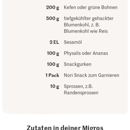
200 g
Kefen oder grüne Bohnen
500 g
tiefgekühlter gehackter
Blumenkohl, z. B.
Blumenkohl wie Reis
2 EL
Sesamöl
100 g
Physalis oder Ananas
100 g
Snackgurken
1 Pack
Nori Snack zum Garnieren
10 g
Sprossen, z.B.
Randensprossen
Zutaten in deiner Migros