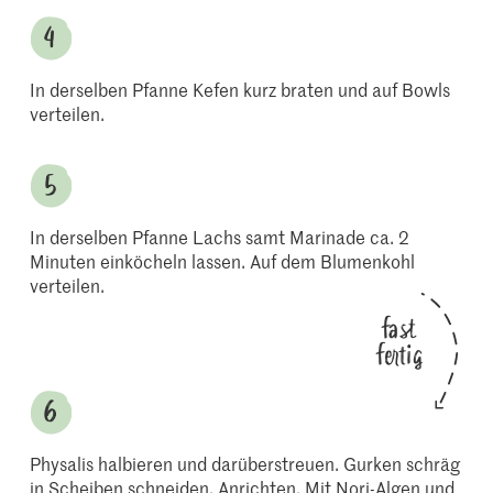
In derselben Pfanne Kefen kurz braten und auf Bowls
verteilen.
In derselben Pfanne Lachs samt Marinade ca. 2
Minuten einköcheln lassen. Auf dem Blumenkohl
verteilen.
fast
fertig
Physalis halbieren und darüberstreuen. Gurken schräg
in Scheiben schneiden. Anrichten. Mit Nori-Algen und