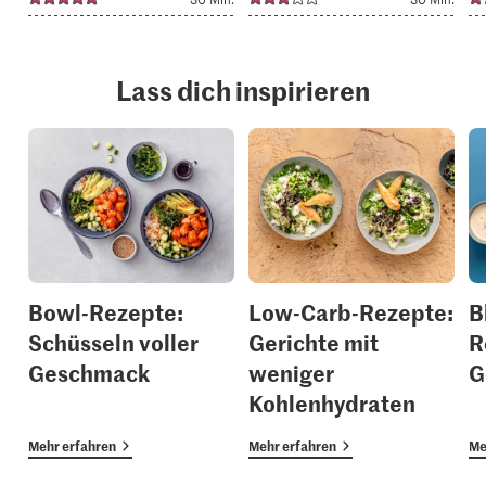
Lass dich inspirieren
Bowl-Rezepte:
Low-Carb-Rezepte:
B
Schüsseln voller
Gerichte mit
R
Geschmack
weniger
G
Kohlenhydraten
Mehr erfahren
Mehr erfahren
Me