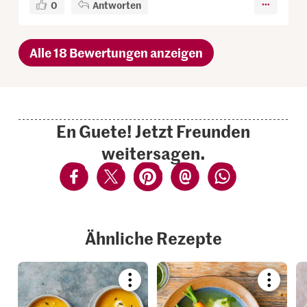
0
Antworten
Alle 18 Bewertungen anzeigen
En Guete! Jetzt Freunden
weitersagen.
Ähnliche Rezepte
Bookmark
Bookmar
recipe
recipe
or
or