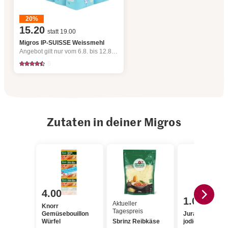
20%
15.20
statt 19.00
Migros IP-SUISSE Weissmehl
Angebot gilt nur vom 6.8. bis 12.8.2026, solange Vorrat.
5
Zutaten in deiner Migros
4.00
1.05
Aktueller
Knorr
Tagespreis
Gemüsebouillon
Jura Sel Salz
Würfel
Sbrinz Reibkäse
jodiert & fluorid