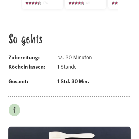
174
46
1238
So gehts
Zubereitung:
ca. 30 Minuten
köcheln lassen:
1 Stunde
Gesamt:
1 Std. 30 Min.