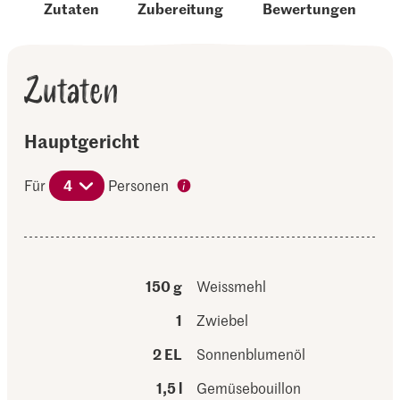
Zutaten
Zubereitung
Bewertungen
Zutaten
Hauptgericht
Für
4
Personen
150 g
Weissmehl
1
Zwiebel
2 EL
Sonnenblumenöl
1,5 l
Gemüsebouillon