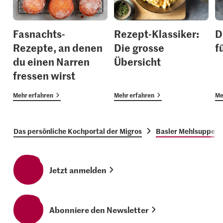
Fasnachts-
Rezept-Klassiker:
D
Rezepte, an denen
Die grosse
f
du einen Narren
Übersicht
fressen wirst
Mehr erfahren
Mehr erfahren
Me
Das persönliche Kochportal der Migros
Basler Mehlsuppe
Jetzt anmelden
Abonniere den Newsletter