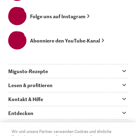
Folge uns auf Instagram
Abonniere den YouTube-Kanal
Migusto-Rezepte
Migusto App
Lesen & profitieren
Was koche ich heute?
Tipps & Tricks
Kontakt & Hilfe
Hauptgerichte
Storys
Fragen zu Migusto
Entdecken
Schnelle & einfache Rezepte
How to-Videos
Infos zum Kochen mit Migusto
Supermarkt
Wir und unsere Partner verwenden Cookies und ähnliche
Apéro & Fingerfood
DE
Glossar
FR
IT
Kontakt
Migros Online