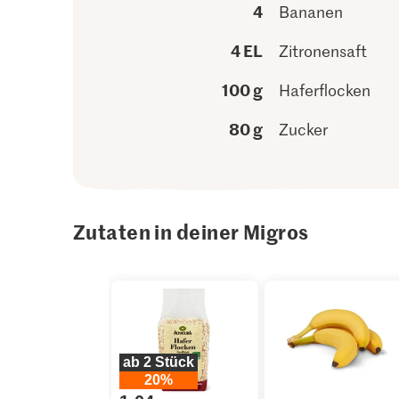
4
Bananen
4 EL
Zitronensaft
100 g
Haferflocken
80 g
Zucker
Zutaten in deiner Migros
ab 2 Stück
20%