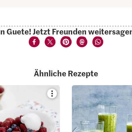
n Guete! Jetzt Freunden weitersage
Ähnliche Rezepte
Bookmark
recipe
or
add
it
to
your
collections.