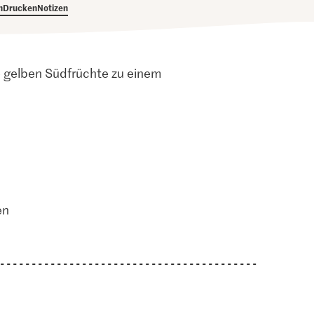
h
Drucken
Notizen
e gelben Südfrüchte zu einem
en