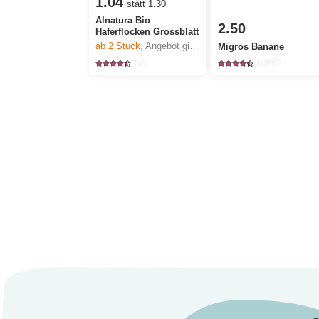
1.04
statt 1.30
Alnatura Bio
2.50
Haferflocken Grossblatt
ab 2
Stück,
Angebot gilt nur vom 6.8. bis 12.8.2026, solange Vorrat.
Migros Banane
38
10562