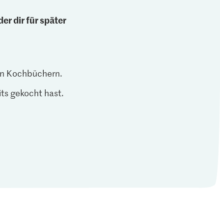
er dir für später
len Kochbüchern.
ts gekocht hast.