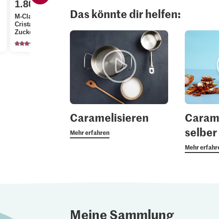
1.80
Das könnte dir helfen:
M-Classic IP-SUISSE
0.60
Cristal Feinkristall-
Zucker
M-Budget Zitronensaft
1137
472
Caramelisieren
Caram
selbe
Mehr erfahren
Mehr erfahr
Meine Sammlung