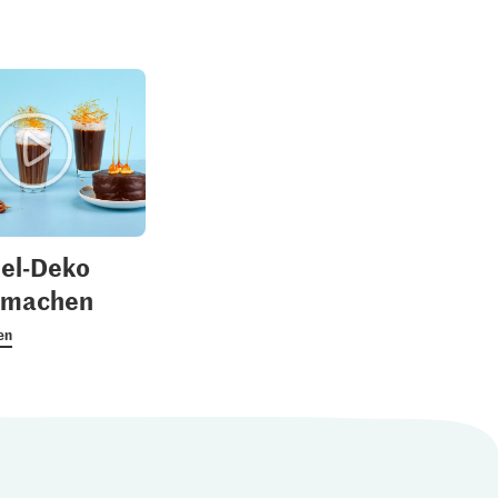
el-Deko
r machen
en