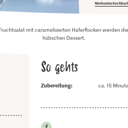
Merken
Ins Kochbuc
Fruchtsalat mit caramelisierten Haferflocken werden di
hübschen Dessert.
So gehts
Zubereitung:
ca. 15 Minut