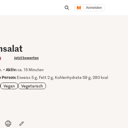
Anmelden
Suche öffnen
salat
)
Jetzt bewerten
Aktiv:
n. •
ca. 15 Minuten
 Person:
Eiweiss 5 g, Fett 2 g, Kohlenhydrate 59 g, 280 kcal
Vegan
Vegetarisch