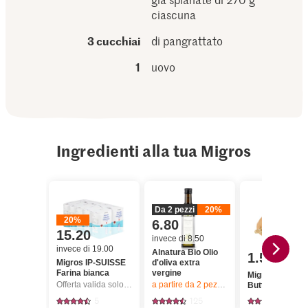
ciascuna
3 cucchiai
di pangrattato
1
uovo
Ingredienti alla tua Migros
Da 2 pezzi
20%
20%
6.80
15.20
invece di 8.50
invece di 19.00
Alnatura Bio Olio
1.50
Migros IP-SUISSE
d'oliva extra
Farina bianca
vergine
Migros Zucca
Offerta valida solo dal 6.8 al 12.8.2026, fino a esaurimento dello stock.
a partire da 2
pezzi,
Offerta valida solo da
Butternut
5
125
641