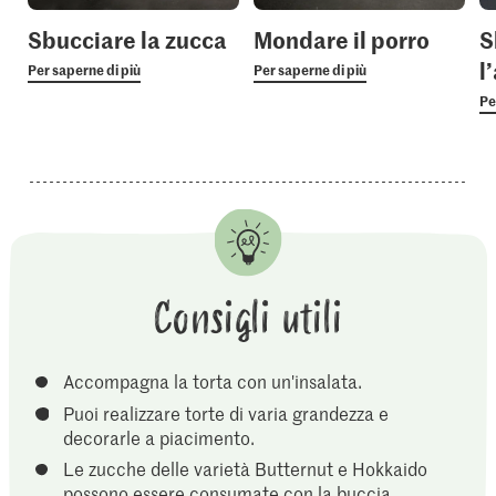
Sbucciare la zucca
Mondare il porro
S
l
Per saperne di più
Per saperne di più
Pe
Consigli utili
Accompagna la torta con un'insalata.
Puoi realizzare torte di varia grandezza e
decorarle a piacimento.
Le zucche delle varietà Butternut e Hokkaido
possono essere consumate con la buccia.