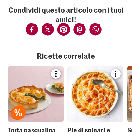
Condividi questo articolo con i tuoi
amici!
Ricette correlate
Bookmark
Bookmar
recipe
recipe
or
or
add
add
it
it
to
to
your
your
collections.
collection
Torta pasqualina
Pie di spinaci e
S