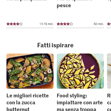
pesce
1 h 15 min.
50 min.
Fatti ispirare
Le migliori ricette
Food styling:
R
con la zucca
impiattare con arte
c
butternut
ma senza troppa
c