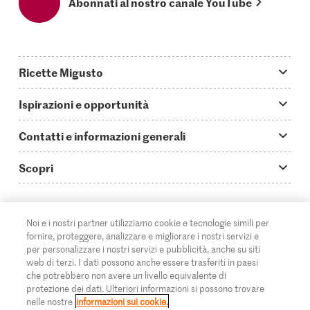
Abonnati al nostro canale YouTube
Ricette Migusto
App Migusto
Ispirazioni e opportunità
Oggi cucino
Trucchi & astuzie
Contatti e informazioni generali
Piatti principali
Storie
Domande su Migusto
Scopri
Ricette semplici & veloci
Video How to
Guida alle abbreviazioni
Supermercato
Aperitivi
IT
Glossario degli ingredienti
DE
FR
Contatti
Migros Online
Noi e i nostri partner utilizziamo cookie e tecnologie simili per
fornire, proteggere, analizzare e migliorare i nostri servizi e
Ricette al forno
Login Migusto
Pubblicità
A proposito della Migros
per personalizzare i nostri servizi e pubblicità, anche su siti
web di terzi. I dati possono anche essere trasferiti in paesi
Ricette per famiglie & bambini
Rivista Migusto
Impressum
che potrebbero non avere un livello equivalente di
Filiali
© 2026 Federazione delle cooperative Migros
protezione dei dati. Ulteriori informazioni si possono trovare
Tutte le ricette
Concorsi
nelle nostre
informazioni sui cookie.
Informazioni legali
Cumulus