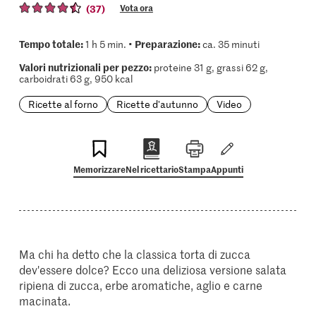
(37)
Vota ora
Tempo totale:
Preparazione:
1 h 5 min. •
ca. 35 minuti
Valori nutrizionali per pezzo:
proteine 31 g, grassi 62 g,
carboidrati 63 g, 950 kcal
Ricette al forno
Ricette d'autunno
Video
Memorizzare
Nel ricettario
Stampa
Appunti
Ma chi ha detto che la classica torta di zucca
dev'essere dolce? Ecco una deliziosa versione salata
ripiena di zucca, erbe aromatiche, aglio e carne
macinata.