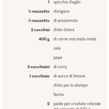
1
spicchio d’aglio
½ mazzetto
d’origano
½ mazzetto
di prezzemolo
2 cucchiai
d’olio d’oliva
400 g
di carne macinata mista
sale
pepe
2 cucchiaini
di curry
1 cucchiaio
di succo di limone
d’olio per lo stampo
farina
2
paste per crostate rotonde
già spianate di 270 g