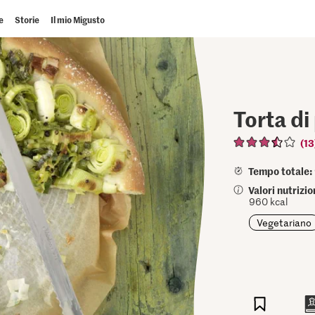
e
Storie
Il mio Migusto
Torta di
(13
Tempo totale:
Valori nutrizi
960 kcal
Vegetariano