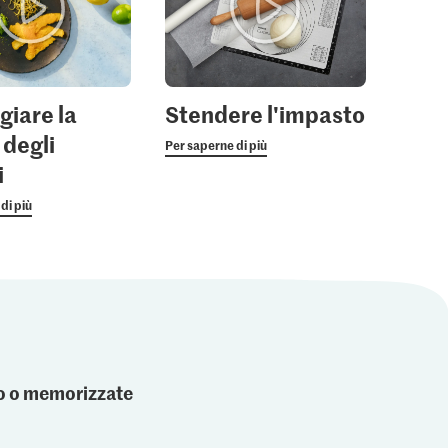
giare la
Stendere l'impasto
 degli
Per saperne di più
i
di più
ato o memorizzate