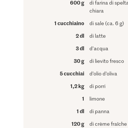
600 g
di farina di spelt
chiara
1 cucchiaino
di sale (ca. 6 g)
2 dl
di latte
3 dl
d’acqua
30 g
di lievito fresco
5 cucchiai
d’olio d’oliva
1,2 kg
di porri
1
limone
1 dl
di panna
120 g
di crème fraîche