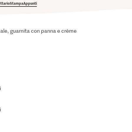
ettario
Stampa
Appunti
iginale, guarnita con panna e crème
i
i