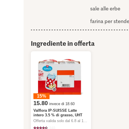
sale alle erbe
farina per stend
Ingrediente in offerta
15%
15.80
invece di 18.60
Valflora IP-SUISSE Latte
intero 3.5 % di grasso, UHT
Offerta valida solo dal 6.8 al 12.8.2026, fino a esaurimento dello stock.
345