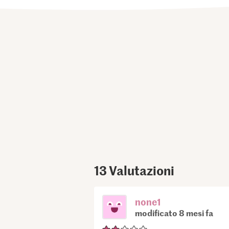
13
Valutazioni
none1
modificato 8 mesi fa