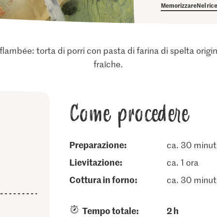
Memorizzare
Nel ric
e flambée: torta di porri con pasta di farina di spelta or
fraîche.
Come procedere
Preparazione:
ca. 30 minut
lievitazione:
ca. 1 ora
cottura in forno:
ca. 30 minut
Tempo totale:
2 h