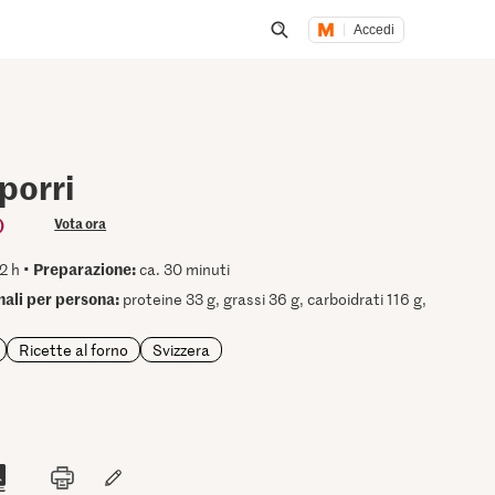
Accedi
Inizia una ricerca
 porri
)
Vota ora
Preparazione:
2 h •
ca. 30 minuti
onali per persona:
proteine 33 g, grassi 36 g, carboidrati 116 g,
Ricette al forno
Svizzera