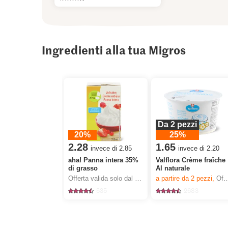
Ingredienti alla tua Migros
Da 2 pezzi
20%
25%
2.28
1.65
invece di 2.85
invece di 2.20
aha! Panna intera 35%
Valflora Crème fraîche
di grasso
Al naturale
Offerta valida solo dal 6.8 al 12.8.2026, fino a esaurimento dello stock.
a partire da 2
pezzi,
Offerta valida solo dal 6.8 al 12.8.2026, fino a esaurimento dello stock.
535
2683