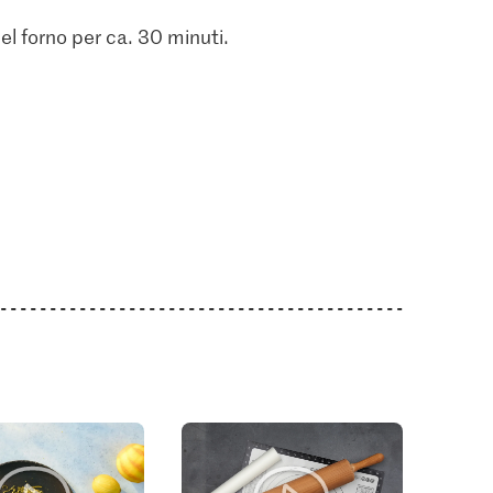
el forno per ca. 30 minuti.
1.05
0.25
Jura Sel Sale iodato e
ro verde
Lievito di birra Fresco
fluorato
39
1806
1242