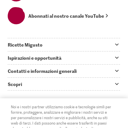
Abonnati al nostro canale YouTube
Ricette Migusto
App Migusto
Ispirazioni e opportunità
Oggi cucino
Trucchi & astuzie
Contatti e informazioni generali
Piatti principali
Storie
Domande su Migusto
Scopri
Ricette semplici & veloci
Video How to
Guida alle abbreviazioni
Supermercato
Aperitivi
IT
Glossario degli ingredienti
DE
FR
Contatti
Migros Online
Noi e i nostri partner utilizziamo cookie e tecnologie simili per
fornire, proteggere, analizzare e migliorare i nostri servizi e
Ricette al forno
Login Migusto
Pubblicità
A proposito della Migros
per personalizzare i nostri servizi e pubblicità, anche su siti
web di terzi. I dati possono anche essere trasferiti in paesi
Ricette per famiglie & bambini
Rivista Migusto