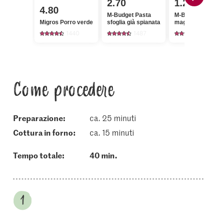
2.70
1.25
4.80
M-Budget Pasta
M-Budget Quar
Migros Porro verde
sfoglia già spianata
magro
1440
1487
1958
Come procedere
Preparazione:
ca. 25 minuti
cottura in forno:
ca. 15 minuti
Tempo totale:
40 min.