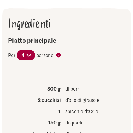
Ingredienti
Piatto principale
Per
4
persone
300 g
di porri
2 cucchiai
d’olio di girasole
1
spicchio d'aglio
150 g
di quark