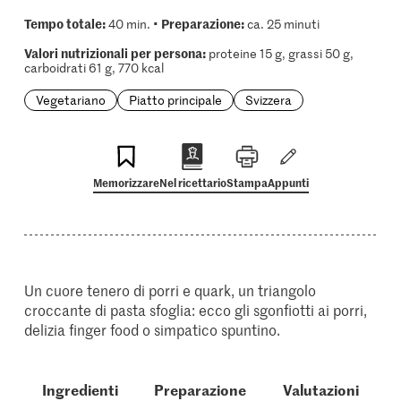
Tempo totale:
Preparazione:
40 min. •
ca. 25 minuti
Valori nutrizionali per persona:
proteine 15 g, grassi 50 g,
carboidrati 61 g, 770 kcal
Vegetariano
Piatto principale
Svizzera
Memorizzare
Nel ricettario
Stampa
Appunti
Un cuore tenero di porri e quark, un triangolo
croccante di pasta sfoglia: ecco gli sgonfiotti ai porri,
delizia finger food o simpatico spuntino.
Ingredienti
Preparazione
Valutazioni