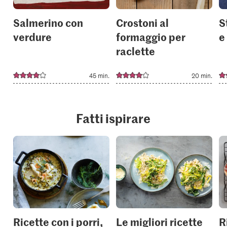
Salmerino con
Crostoni al
S
verdure
formaggio per
e
raclette
45 min.
20 min.
Fatti ispirare
Ricette con i porri,
Le migliori ricette
R