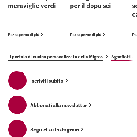
meraviglie verdi
per il dopo sci
s
c
Per saperne di più
Per saperne di più
Pe
Il portale di cucina personalizzato della Migros
Sgonfiotti ai
Iscriviti subito
Abbonati alla newsletter
Seguici su Instagram