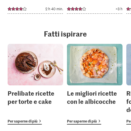
2 h 40 min.
>3 h
Fatti ispirare
Prelibate ricette
Le migliori ricette
R
per torte e cake
con le albicocche
f
d
Per saperne di più
Per saperne di più
Pe