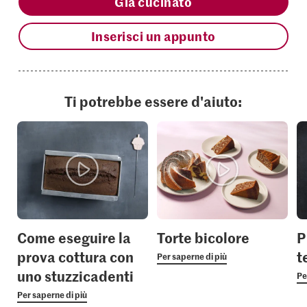
Già cucinato
Inserisci un appunto
Ti potrebbe essere d'aiuto:
Come eseguire la
Torte bicolore
P
prova cottura con
t
Per saperne di più
uno stuzzicadenti
Pe
Per saperne di più