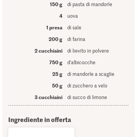
150 g
di pasta di mandorle
4
uova
1 presa
di sale
200 g
di farina
2 cucchiaini
di lievito in polvere
750 g
d’albicocche
25 g
di mandorle a scaglie
50 g
di zucchero a velo
3 cucchiaini
di succo di limone
Ingrediente in offerta