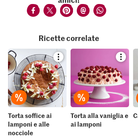
Ricette correlate
Bookmark
Bookmar
recipe
recipe
or
or
add
add
it
it
to
to
your
your
collections.
collection
Torta soffice ai
Torta alla vaniglia e
C
lamponi e alle
ai lamponi
nocciole