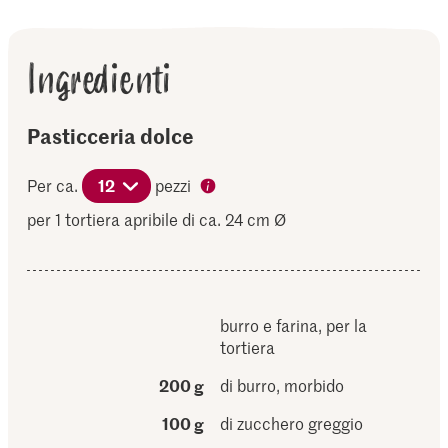
Ingredienti
Pasticceria dolce
Per ca.
12
pezzi
per 1 tortiera apribile di ca. 24 cm Ø
burro e farina, per la
tortiera
200 g
di burro, morbido
100 g
di zucchero greggio