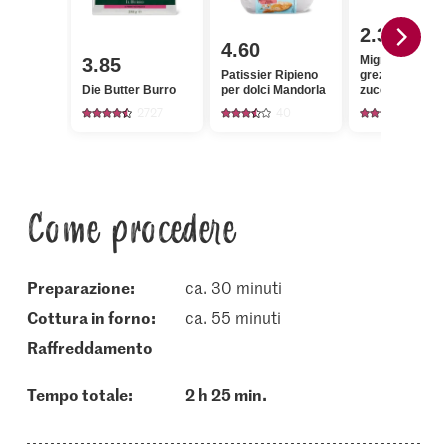
2.30
4.60
Migros Zucche
3.85
Patissier Ripieno
grezzo da cann
Die Butter Burro
per dolci Mandorla
zucchero gros
2727
40
432
Come procedere
Preparazione:
ca. 30 minuti
cottura in forno:
ca. 55 minuti
raffreddamento
Tempo totale:
2 h 25 min.