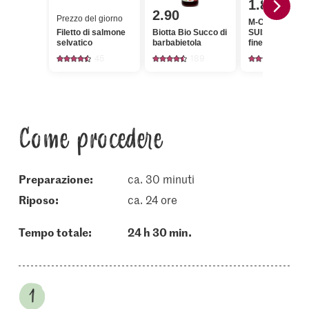
1.80
2.90
Prezzo del giorno
M-Classic IP-
Filetto di salmone
Biotta Bio Succo di
SUISSE Zucche
selvatico
barbabietola
fine cristallizza
Cristal
45
189
1146
Come procedere
Preparazione:
ca. 30 minuti
riposo:
ca. 24 ore
Tempo totale:
24 h 30 min.