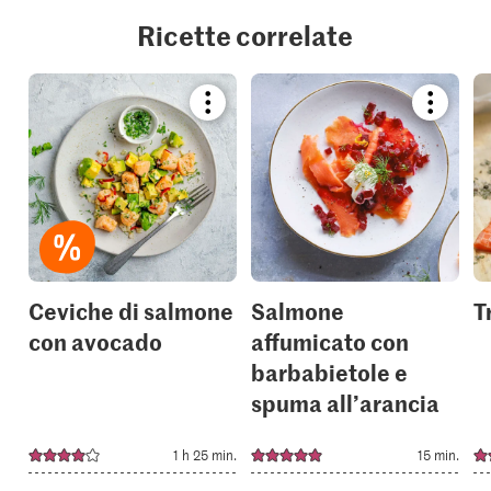
Ricette correlate
Bookmark
Bookmar
recipe
recipe
or
or
add
add
it
it
to
to
your
your
collections.
collection
Ceviche di salmone
Salmone
T
con avocado
affumicato con
barbabietole e
spuma all’arancia
1 h 25 min.
15 min.