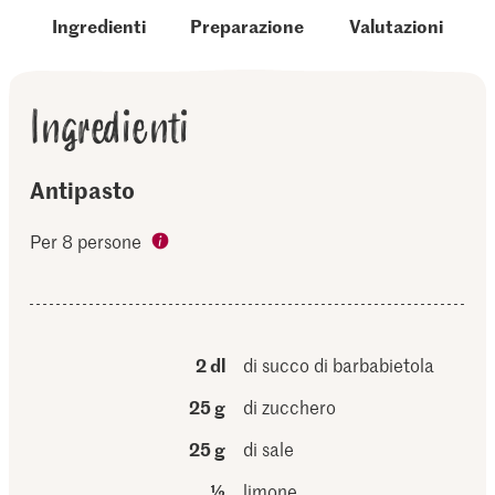
Ingredienti
Preparazione
Valutazioni
Ingredienti
Antipasto
Per 8 persone
2 dl
di succo di barbabietola
25 g
di zucchero
25 g
di sale
½
limone