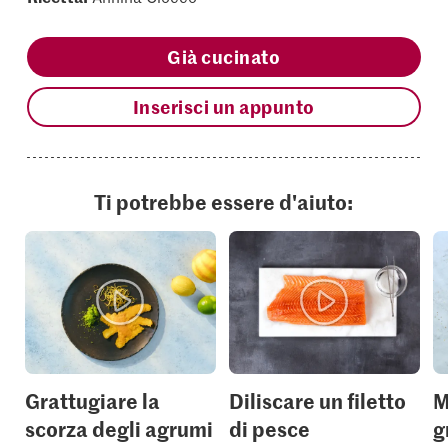
Già cucinato
Inserisci un appunto
Ti potrebbe essere d'aiuto:
Grattugiare la
Diliscare un filetto
M
scorza degli agrumi
di pesce
g