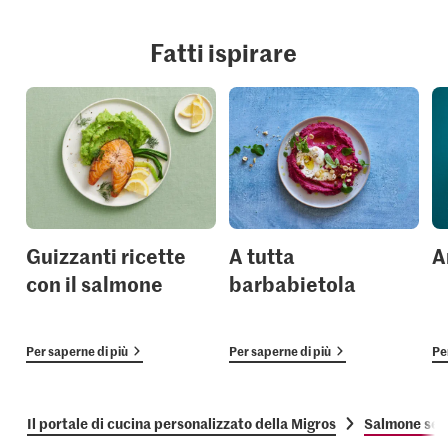
Fatti ispirare
Guizzanti ricette
A tutta
A
con il salmone
barbabietola
Per saperne di più
Per saperne di più
Pe
Il portale di cucina personalizzato della Migros
Salmone selv