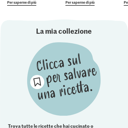
Per saperne di più
Per saperne di più
Pe
La mia collezione
Trova tutte le ricette che hai cucinato o