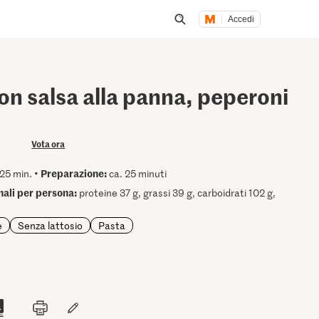
Accedi
Inizia una ricerca
n salsa alla panna, peperoni
Vota ora
Preparazione:
25 min. •
ca. 25 minuti
onali per persona:
proteine 37 g, grassi 39 g, carboidrati 102 g,
e
Senza lattosio
Pasta