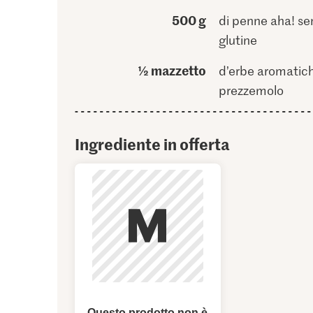
500 g
di penne aha! se
glutine
½ mazzetto
d’erbe aromatich
prezzemolo
Ingrediente in offerta
Questo prodotto non è