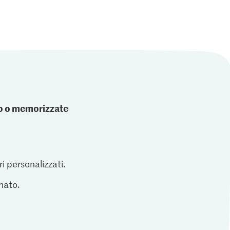
ato o memorizzate
ri personalizzati.
inato.