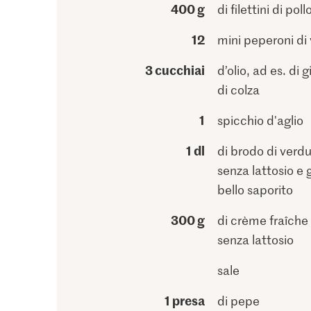
400 g
di filettini di poll
12
mini peperoni di v
3 cucchiai
d’olio, ad es. di g
di colza
1
spicchio d'aglio
1 dl
di brodo di verd
senza lattosio e 
bello saporito
300 g
di crème fraîche
senza lattosio
sale
1 presa
di pepe