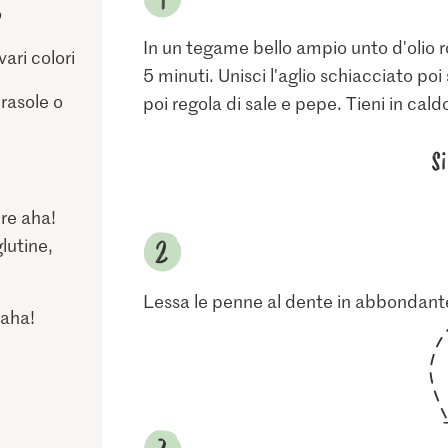
o
In un tegame bello ampio unto d'olio ro
ari colori
5 minuti. Unisci l'aglio schiacciato po
irasole o
poi regola di sale e pepe. Tieni in cald
S
ure aha!
glutine,
Lessa le penne al dente in abbondant
 aha!