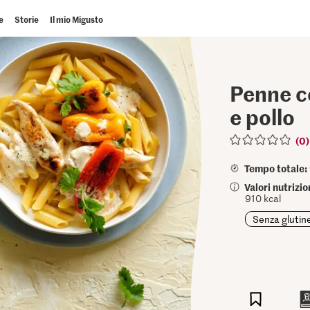
e
Storie
Il mio Migusto
Penne co
e pollo
(0)
Tempo totale:
Valori nutrizi
910 kcal
Senza glutin