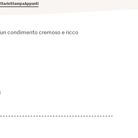
ettario
Stampa
Appunti
a a un condimento cremoso e ricco
i