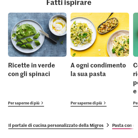
Fatti ispirare
Ricette in verde
A ogni condimento
C
con gli spinaci
la sua pasta
r
p
e
Per saperne di più
Per saperne di più
Pe
Il portale di cucina personalizzato della Migros
Pasta con ch