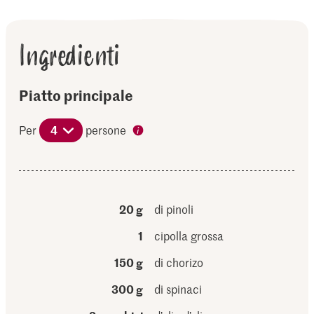
Ingredienti
Piatto principale
Per
4
persone
20 g
di pinoli
1
cipolla grossa
150 g
di chorizo
300 g
di spinaci