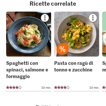
Ricette correlate
Bookmark
Bookmar
recipe
recipe
or
or
add
add
it
it
to
to
your
your
collections.
collection
Spaghetti con
Pasta con ragù di
S
spinaci, salmone e
tonno e zucchine
m
formaggio
20 min.
20 min.