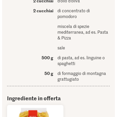
2 cucchiai
d’olio d’oliva
2 cucchiai
di concentrato di
pomodoro
miscela di spezie
mediterranea, ad es. Pasta
& Pizza
sale
500 g
di pasta, ad es. linguine o
spaghetti
50 g
di formaggio di montagna
grattugiato
Ingrediente in offerta