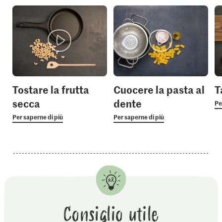
Tostare la frutta
Cuocere la pasta al
T
secca
dente
Pe
Per saperne di più
Per saperne di più
Consiglio utile