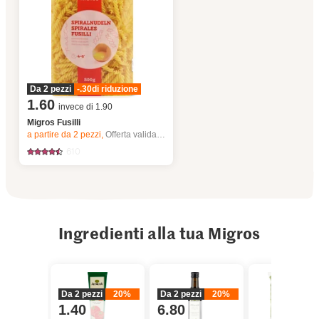
Da 2 pezzi
-.30
di riduzione
1.60
invece di 1.90
Migros Fusilli
a partire da 2
pezzi,
Offerta valida solo dal 6.8 al 12.8.2026, fino a esaurimento dello stock.
610
Ingredienti alla tua Migros
Da 2 pezzi
20%
Da 2 pezzi
20%
1.40
6.80