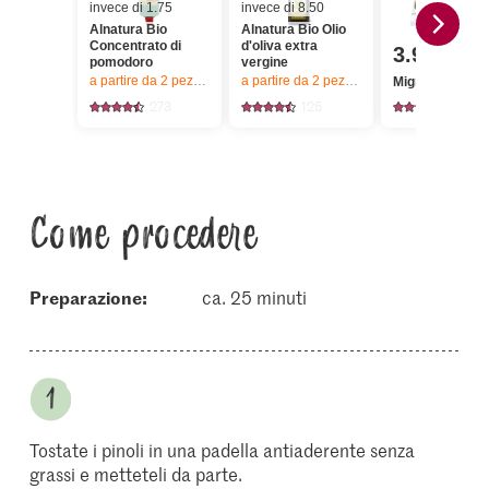
invece di 1.75
invece di 8.50
Alnatura Bio
Alnatura Bio Olio
Concentrato di
d'oliva extra
3.95
pomodoro
vergine
a partire da 2
pezzi,
Offerta valida solo dal 6.8 al 12.8.2026, fino a 
a partire da 2
pezzi,
Offerta valida solo da
Migros Spinaci
273
125
621
Come procedere
Preparazione:
ca. 25 minuti
Tostate i pinoli in una padella antiaderente senza
grassi e metteteli da parte.