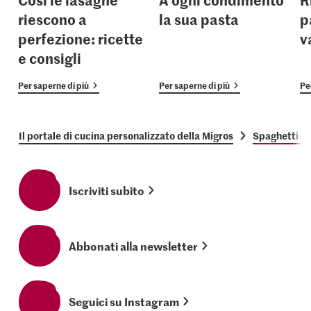
riescono a
la sua pasta
p
perfezione: ricette
v
e consigli
Per saperne di più
Per saperne di più
Pe
Il portale di cucina personalizzato della Migros
Spaghetti co
Iscriviti subito
Abbonati alla newsletter
Seguici su Instagram