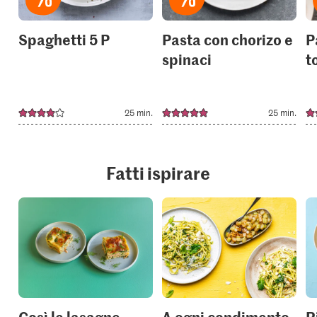
Spaghetti 5 P
Pasta con chorizo e
P
spinaci
t
25 min.
25 min.
Fatti ispirare
Così le lasagne
A ogni condimento
R