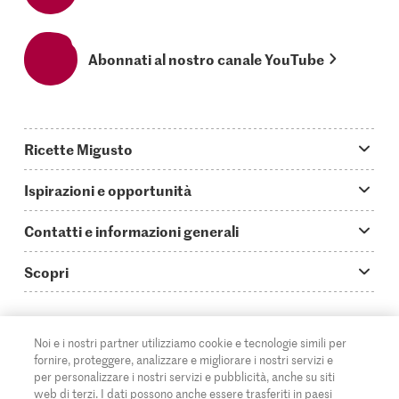
Abonnati al nostro canale YouTube
Ricette Migusto
App Migusto
Ispirazioni e opportunità
Oggi cucino
Trucchi & astuzie
Contatti e informazioni generali
Piatti principali
Storie
Domande su Migusto
Scopri
Ricette semplici & veloci
Video How to
Guida alle abbreviazioni
Supermercato
Aperitivi
IT
Glossario degli ingredienti
DE
FR
Contatti
Migros Online
Noi e i nostri partner utilizziamo cookie e tecnologie simili per
fornire, proteggere, analizzare e migliorare i nostri servizi e
Ricette al forno
Login Migusto
Pubblicità
A proposito della Migros
per personalizzare i nostri servizi e pubblicità, anche su siti
web di terzi. I dati possono anche essere trasferiti in paesi