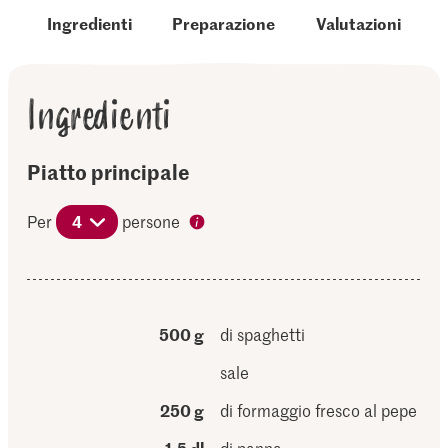
Ingredienti
Preparazione
Valutazioni
Ingredienti
Piatto principale
Per
4
persone
500 g
di spaghetti
sale
250 g
di formaggio fresco al pepe