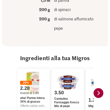
1,5 dl
di panna
200 g
di spinaci
200 g
di salmone affumicato
pepe
Ingredienti alla tua Migros
20%
2.28
3.50
invece di 2.85
aha! Panna intera
Cantadou
1.20
35% di grasso
Formaggio fresco
Offerta valida solo dal 6.8 al 12.8.2026, fino a esaurimento dello stock.
Mix di pepe
Migros Spaghet