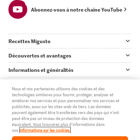
Abonnez-vous à notre chaîne YouTube
Recettes Migusto
App Migusto
Découvertes et avantages
Idées de menus
Trucs & astuces
Informations et généralités
Plats principaux
On en parle...
Questions concernant Migusto
Découvrir
Nous et nos partenaires utilisons des cookies et des
Simple & vite prêt
Tutoriels
Cuisiner avec Migusto
Supermarché
technologies similaires pour fournir, protéger, analyser et
améliorer nos services et pour personnaliser nos services et
Apéritif
FR
Glossaire des ingrédients
DE
IT
Service clientèle & contact
publicités, aussi sur les sites web de tiers. Les données
Migros Online
peuvent également être transférées vers des pays qui n'ont
Préparations au four
Login Migusto
peut-être pas un niveau de protection des données
Publicité
À propos de Migros
équivalent. Vous trouverez plus d'informations dans
Enfants & famille
nos
informations sur les cookies.
Magazine Migusto
Impressum
Magasins
© 2026 La Fédération des coopératives Migros