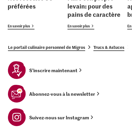
préférées
levain: pour des
a
pains de caractère
b
En savoir plus
En savoir plus
En 
Le portail culinaire personnel de Migros
Trucs & Astuces
S’inscrire maintenant
Abonnez-vous à la newsletter
Suivez-nous sur Instagram