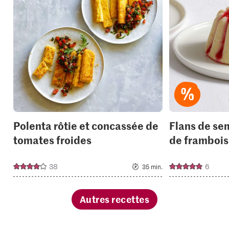
add
it
to
your
collections.
Polenta rôtie et concassée de
Flans de se
tomates froides
de frambois
38
6
35 min.
Autres recettes